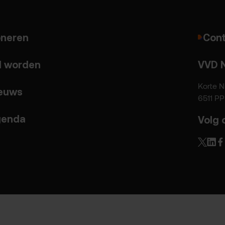
neren
Cont
d worden
VVD 
Korte N
euws
6511 P
enda
Volg 