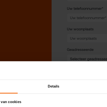
Uw telefoonnummer*
Uw woonplaats
Geadresseerde
Uw vraag of opmerking
Details
 van cookies