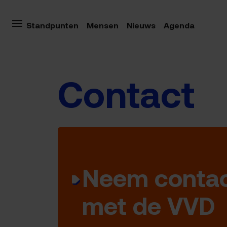
Standpunten
Mensen
Nieuws
Agenda
Contact
Neem contac
met de VVD