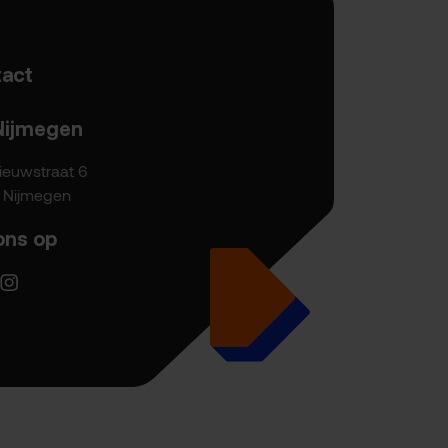
act
Nijmegen
ieuwstraat 6
P Nijmegen
ons op