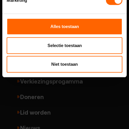
Marketing
Over VVD Nijmegen
Alles toestaan
Onze mensen
Selectie toestaan
Thema's
Niet toestaan
Standpunten
Verkiezingsprogamma
Doneren
Lid worden
Nieuws