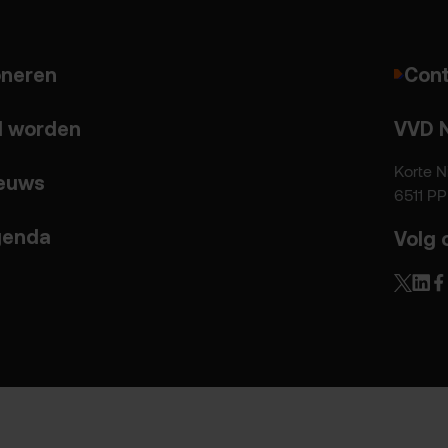
neren
Cont
d worden
VVD 
Korte N
euws
6511 P
enda
Volg 