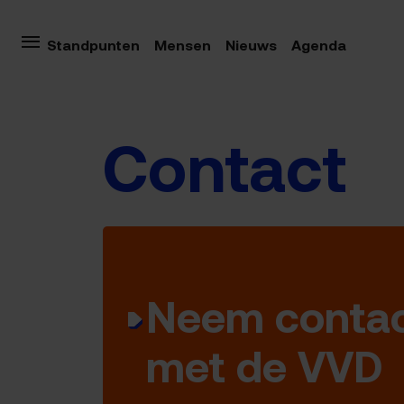
Standpunten
Mensen
Nieuws
Agenda
Contact
Neem contac
met de VVD