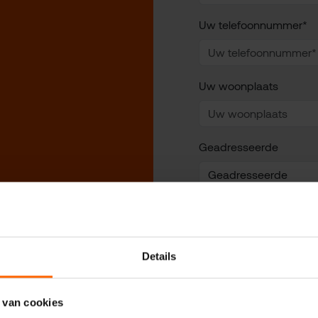
Uw telefoonnummer*
Uw woonplaats
Geadresseerde
Uw vraag of opmerking
Details
 van cookies