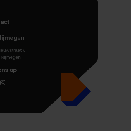
act
Nijmegen
ieuwstraat 6
P Nijmegen
ons op