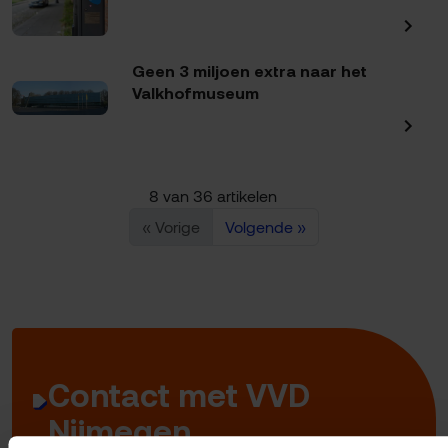
Geen 3 miljoen extra naar het
Valkhofmuseum
8 van 36 artikelen
« Vorige
Volgende »
Contact met VVD
Nijmegen