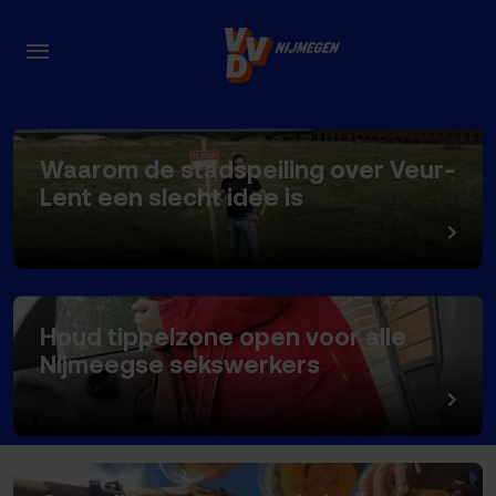
Onderwerpe
Waarom de stadspeiling over Veur-
Lent een slecht idee is
Houd tippelzone open voor alle
Nijmeegse sekswerkers