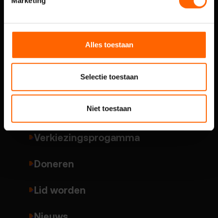
Marketing
Over VVD Nijmegen
Alles toestaan
Onze mensen
Selectie toestaan
Thema's
Niet toestaan
Standpunten
Verkiezingsprogamma
Doneren
Lid worden
Nieuws