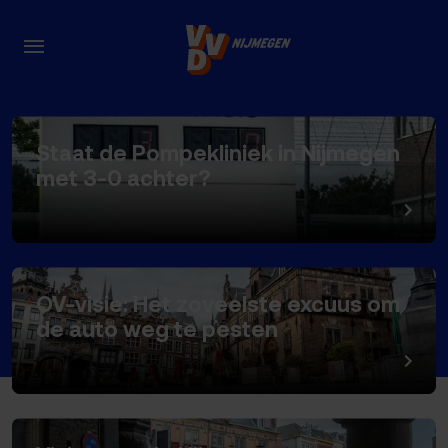
Thema's
Staat de Pompekliniek in Nijmegen
met 3-0 achter?
OV-visie: Het zoveelste excuus om
de auto weg te pesten