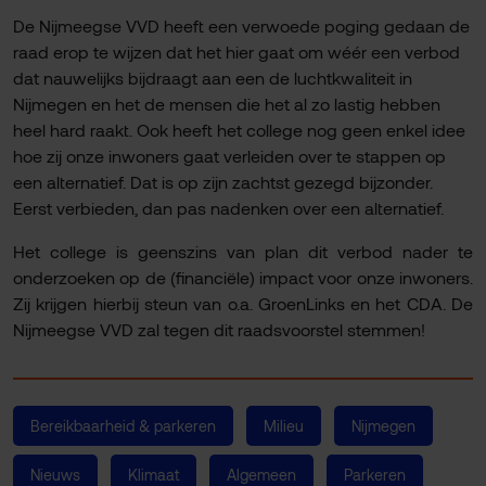
De Nijmeegse VVD heeft een verwoede poging gedaan de
raad erop te wijzen dat het hier gaat om wéér een verbod
dat nauwelijks bijdraagt aan een de luchtkwaliteit in
Nijmegen en het de mensen die het al zo lastig hebben
heel hard raakt. Ook heeft het college nog geen enkel idee
hoe zij onze inwoners gaat verleiden over te stappen op
een alternatief. Dat is op zijn zachtst gezegd bijzonder.
Eerst verbieden, dan pas nadenken over een alternatief.
Het college is geenszins van plan dit verbod nader te
onderzoeken op de (financiële) impact voor onze inwoners.
Zij krijgen hierbij steun van o.a. GroenLinks en het CDA. De
Nijmeegse VVD zal tegen dit raadsvoorstel stemmen!
Bereikbaarheid & parkeren
Milieu
Nijmegen
Nieuws
Klimaat
Algemeen
Parkeren