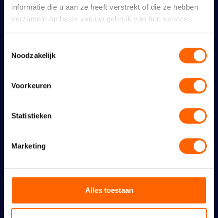
informatie die u aan ze heeft verstrekt of die ze hebben
verzameld op basis van uw gebruik van hun services.
Een geweldig feest verdient
Toestemmingsselectie
goede bescherming
Noodzakelijk
6 augustus 2026
Voorkeuren
Statistieken
Maidenspeech Dennis
Marketing
Walraven
10 juli 2026
Alles toestaan
Nijmeegse VVD: links
coalitieakkoord maakt