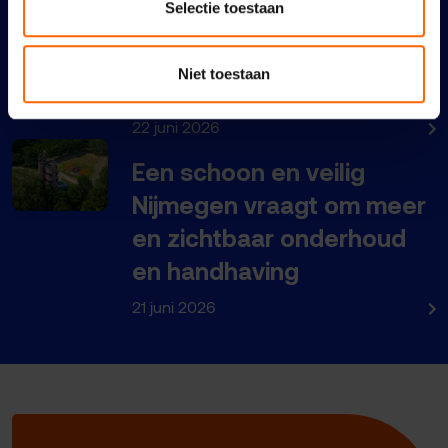
Selectie toestaan
Nijmegen nog duurder,
maar niet bereikbaar,
Niet toestaan
schoon en veilig
22 juni 2026
Een schoon en veilig
Nijmegen vraagt om meer
en zichtbaar onderhoud
en handhaving
21 juni 2026