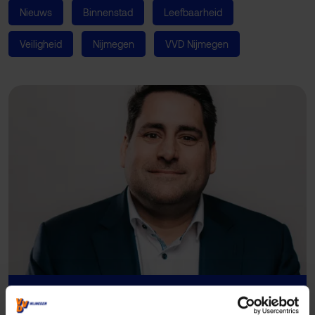
Nieuws
Binnenstad
Leefbaarheid
Veiligheid
Nijmegen
VVD Nijmegen
Meer weten over dit