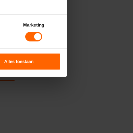
Marketing
 om de
 de VVD
Alles toestaan
ellen.