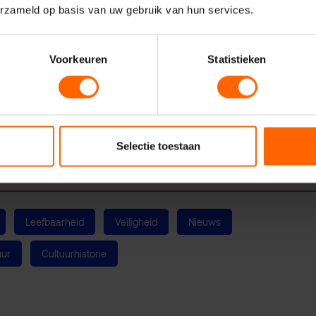
erzameld op basis van uw gebruik van hun services.
Voorkeuren
Statistieken
ouw
Joris Ivensplein al in maart,
als onderdeel van een plan
om de horeca schijnen een nieuw licht op de zaak, daarom zal
Selectie toestaan
 de VVD aan het college van Burgemeester en Wethouder gaat st
Leefbaarheid
Veiligheid
Nieuws
uur
Cultuurhistorie