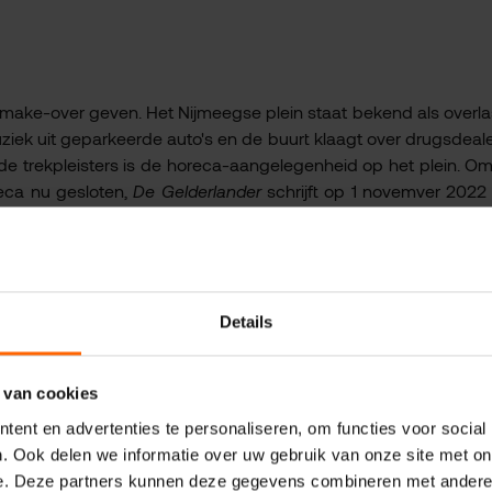
 make-over geven. Het Nijmeegse plein staat bekend als overlas
ek uit geparkeerde auto's en de buurt klaagt over drugsdeale
de trekpleisters is de horeca-aangelegenheid op het plein. O
eca nu gesloten,
De Gelderlander
schrijft op 1 novemver 2022
nsplein een nieuwe kans. De Nijmeegse VVD stelt voor om het pl
Details
ige sfeer te creëren. Fractievoorzitter Maarten Bakker: "We
er het nu nog grauwe plein. Op de huidige plek van de horec
komen, met op de begane grond frisse daghoreca of een rest
 van cookies
ge prettige omgeving. Bovendien vermindert het hittestress e
ent en advertenties te personaliseren, om functies voor social
 Nijmegen echt behoefte aan is. Bovendien draagt de herontwi
. Ook delen we informatie over uw gebruik van onze site met on
an de woningnood."
e. Deze partners kunnen deze gegevens combineren met andere i