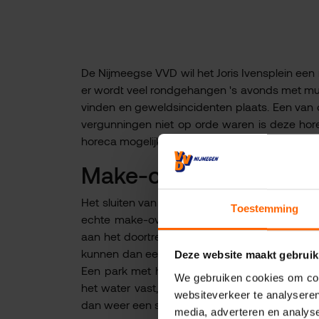
De Nijmeegse VVD wil het Joris Ivensplein een
er wordt veel rondgehangen 's avonds met muzi
vinden en geweldsincidenten plaats. Een van 
vergunningen niet op orde waren is deze hor
horeca mogelijk gesloten blijft.
Make-over
Het sluiten van de horeca biedt het Joris Ive
Toestemming
echte make-over te geven en er een parkacht
aan het doortrekken van Kronenburgerpark ov
kunnen dan een twee- of drielaags woningen 
Deze website maakt gebruik
Een park met horeca draagt bij aan een veili
We gebruiken cookies om cont
het water vast, iets waar in het centrum van
websiteverkeer te analyseren
dan weer een steentje bij aan het oplossen v
media, adverteren en analys