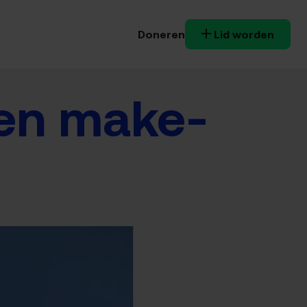
Doneren
Lid worden
een make-