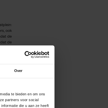
tplein:
rs, ook
mdat de
 dat de
ein een
Over
 denken
a-kiosk
aurant.
n houdt
 media te bieden en om ons
kkeling
ze partners voor social
nformatie die u aan ze heeft