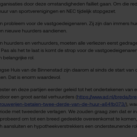
nisaties door deze omstandigheden failliet gaan. Om die re
ur van sportverenigingen en NEC tijdelijk stopgezet.
een probleem voor de vastgoedeigenaren. Zij zijn dan immers hu
geen nieuwe huurders aandienen.
en huurders en verhuurders, moeten alle verliezen eerst gedrag
Pas als het te laat is komt de strop voor de vastgoedeigenare
 belangrijke rol.
se Huis van de Binnenstad zijn daarom al sinds de start van 
ngen. Dat is enorm waardevol.
er en deze partijen eerder geleid tot het ondertekenen van 
door een groot aantal verhuurders (
https://www.ad.nl/breda/br
rouwerijen-betalen-twee-derde-van-de-huur~a641b073/
), w
periode met tweederde verlagen. We zouden graag zien dat er in
eprobeerd om tot een breed gedeelde overeenkomst te komen,
ch aansluiten en hypotheekverstrekkers een ondersteunende ro