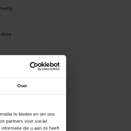
ierbij.
e
 deze
Over
 media te bieden en om ons
ze partners voor social
nformatie die u aan ze heeft