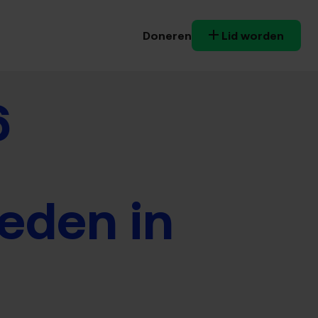
Doneren
Lid worden
6
eden in