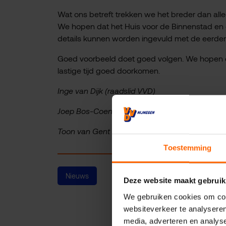
Wat ons betreft trekken we het breder dan alle
We hopen dat het Huis voor de Binnenstad en o
details kunnen worden ingevuld met de eerder
Goed voorbeeld doet goed volgen. We hopen 
lastige tijd goed doorkomen.
Inge van Dijk (raadslid VVD)
Joep Bos-Coenraad (raadslid GroenLinks)
Toon van Gent (raadslid D66)
Toestemming
Nieuws
Deze website maakt gebruik
We gebruiken cookies om cont
websiteverkeer te analyseren
media, adverteren en analys