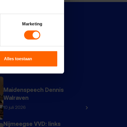
Marketing
Alles toestaan
Maidenspeech Dennis
Walraven
10 juli 2026
Nijmeegse VVD: links