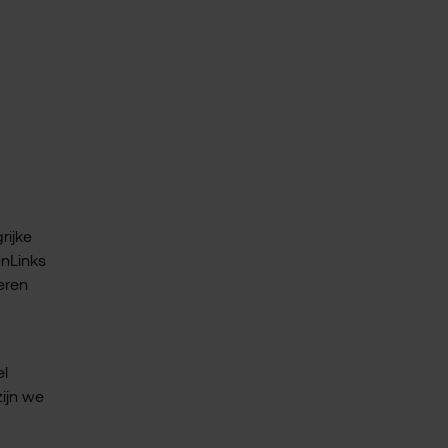
rijke
enLinks
eren
el
ijn we