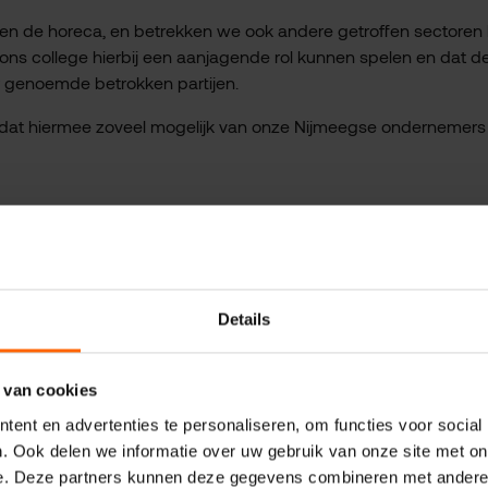
en de horeca, en betrekken we ook andere getroffen sectoren h
ns college hierbij een aanjagende rol kunnen spelen en dat d
 genoemde betrokken partijen.
dat hiermee zoveel mogelijk van onze Nijmeegse ondernemers
Details
 van cookies
ent en advertenties te personaliseren, om functies voor social
. Ook delen we informatie over uw gebruik van onze site met on
e. Deze partners kunnen deze gegevens combineren met andere i