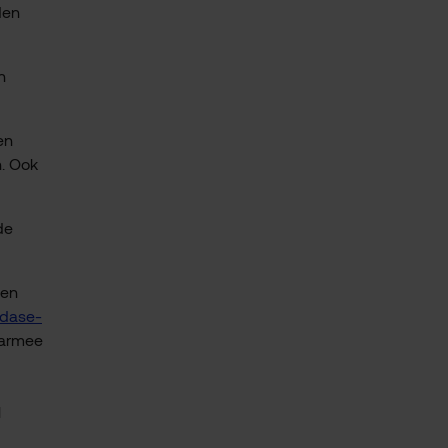
den
n
en
n. Ook
de
een
edase-
aarmee
l