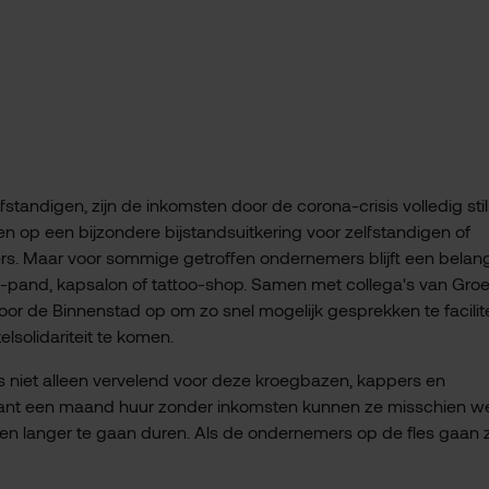
standigen, zijn de inkomsten door de corona-crisis volledig stil
 op een bijzondere bijstandsuitkering voor zelfstandigen of
s. Maar voor sommige getroffen ondernemers blijft een belang
-pand, kapsalon of tattoo-shop. Samen met collega's van Gro
oor de Binnenstad op om zo snel mogelijk gesprekken te facilit
lsolidariteit te komen.
s niet alleen vervelend voor deze kroegbazen, kappers en
 want een maand huur zonder inkomsten kunnen ze misschien w
en langer te gaan duren. Als de ondernemers op de fles gaan z