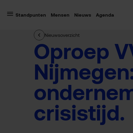
Standpunten
Mensen
Nieuws
Agenda
Nieuwsoverzicht
Oproep V
Nijmegen:
ondernem
crisistijd.