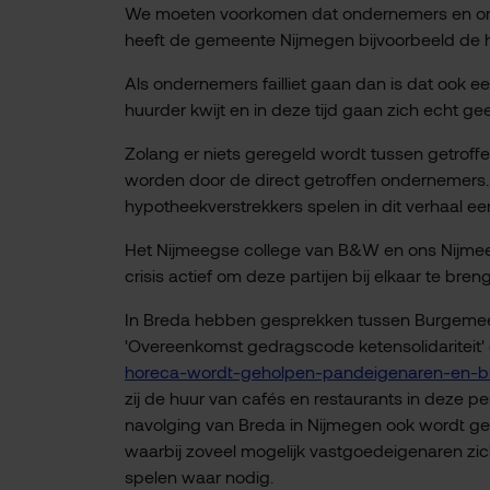
We moeten voorkomen dat ondernemers en orga
heeft de gemeente Nijmegen bijvoorbeeld de hu
Als ondernemers failliet gaan dan is dat ook 
huurder kwijt en in deze tijd gaan zich echt 
Zolang er niets geregeld wordt tussen getroff
worden door de direct getroffen ondernemers. 
hypotheekverstrekkers spelen in dit verhaal een
Het Nijmeegse college van B&W en ons Nijmeeg
crisis actief om deze partijen bij elkaar te bre
In Breda hebben gesprekken tussen Burgemeest
'Overeenkomst gedragscode ketensolidariteit' 
horeca-wordt-geholpen-pandeigenaren-en-b
zij de huur van cafés en restaurants in deze 
navolging van Breda in Nijmegen ook wordt g
waarbij zoveel mogelijk vastgoedeigenaren zi
spelen waar nodig.