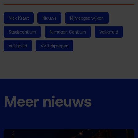
Niek Kraut
Nieuws
Nijmeegse wijken
Stadscentrum
Nijmegen Centrum
Veiligheid
Veiligheid
VVD Nijmegen
Meer nieuws