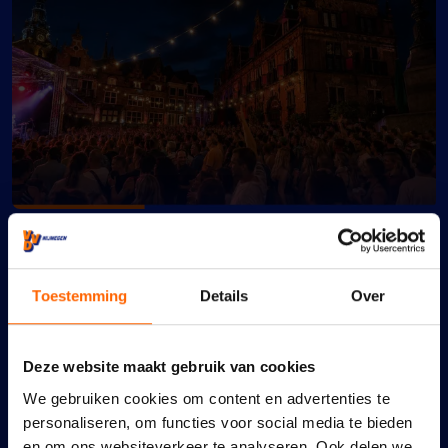
Een geweldig feest verdient
goede bescherming
Toestemming
Details
Over
6 augustus 2026
Deze website maakt gebruik van cookies
We gebruiken cookies om content en advertenties te
personaliseren, om functies voor social media te bieden
en om ons websiteverkeer te analyseren. Ook delen we