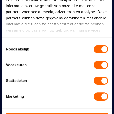
Maidenspeech Dennis
informatie over uw gebruik van onze site met onze
Walraven
partners voor social media, adverteren en analyse. Deze
partners kunnen deze gegevens combineren met andere
10 juli 2026
informatie die u aan ze heeft verstrekt of die ze hebben
Nijmeegse VVD: links
verzameld op basis van uw gebruik van hun services.
coalitieakkoord maakt
Toestemmingsselectie
Nijmegen nog duurder,
Noodzakelijk
maar niet bereikbaar,
schoon en veilig
Voorkeuren
22 juni 2026
Statistieken
Een schoon en veilig
Nijmegen vraagt om meer
Marketing
en zichtbaar onderhoud
en handhaving