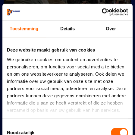
Toestemming
Details
Over
Deze website maakt gebruik van cookies
We gebruiken cookies om content en advertenties te
Maidenspeech Dennis
personaliseren, om functies voor social media te bieden
en om ons websiteverkeer te analyseren. Ook delen we
Walraven
informatie over uw gebruik van onze site met onze
10 juli 2026
partners voor social media, adverteren en analyse. Deze
partners kunnen deze gegevens combineren met andere
informatie die u aan ze heeft verstrekt of die ze hebben
verzameld op basis van uw gebruik van hun services.
Toestemmingsselectie
Nijmeegse VVD: links
Noodzakelijk