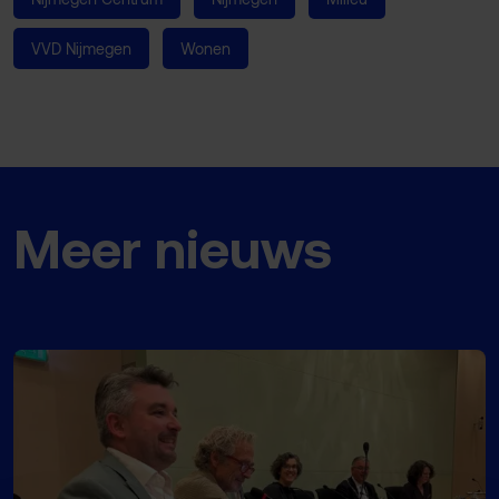
VVD Nijmegen
Wonen
Meer nieuws