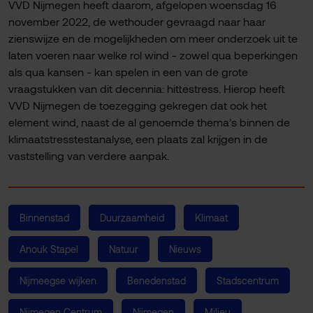
VVD Nijmegen heeft daarom, afgelopen woensdag 16
november 2022, de wethouder gevraagd naar haar
zienswijze en de mogelijkheden om meer onderzoek uit te
laten voeren naar welke rol wind - zowel qua beperkingen
als qua kansen - kan spelen in een van de grote
vraagstukken van dit decennia: hittestress. Hierop heeft
VVD Nijmegen de toezegging gekregen dat ook het
element wind, naast de al genoemde thema’s binnen de
klimaatstresstestanalyse, een plaats zal krijgen in de
vaststelling van verdere aanpak.
Binnenstad
Duurzaamheid
Klimaat
Anouk Stapel
Natuur
Nieuws
Nijmeegse wijken
Benedenstad
Stadscentrum
Nijmegen Centrum
Nijmegen
Milieu