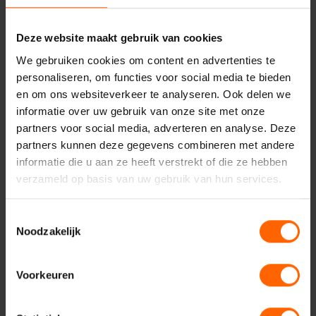
bedelgroepen gericht aan te pakken;
het aantal boa’s uitbreiden;
Deze website maakt gebruik van cookies
boa’s standaard blijvend uitrusten met bodycams en de
We gebruiken cookies om content en advertenties te
wapenstok toevoegen als hulpmiddel;
personaliseren, om functies voor social media te bieden
de opvang voor dak- en thuislozen/verslaafden (MFC)
en om ons websiteverkeer te analyseren. Ook delen we
verplaatsen naar een plek buiten het centrum;
informatie over uw gebruik van onze site met onze
voorlichting over fraude in buurthuizen, gericht op het
partners voor social media, adverteren en analyse. Deze
herkennen en voorkomen van babbeltrucs en oplichting;
partners kunnen deze gegevens combineren met andere
informatie die u aan ze heeft verstrekt of die ze hebben
verzameld op basis van uw gebruik van hun services.
Toestemmingsselectie
Noodzakelijk
Voorkeuren