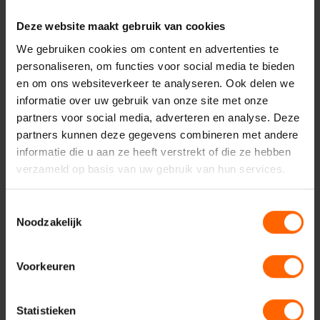
Deze website maakt gebruik van cookies
We gebruiken cookies om content en advertenties te
Meer weten over dit
personaliseren, om functies voor social media te bieden
en om ons websiteverkeer te analyseren. Ook delen we
onderwerp?
informatie over uw gebruik van onze site met onze
Neem dan nu contact op met Niek van Heuvelen.
partners voor social media, adverteren en analyse. Deze
partners kunnen deze gegevens combineren met andere
informatie die u aan ze heeft verstrekt of die ze hebben
Contact opnemen
verzameld op basis van uw gebruik van hun services.
Toestemmingsselectie
Noodzakelijk
Voorkeuren
Contact met VVD
Statistieken