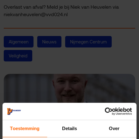
Overlast van afval? Meld je bij Niek van Heuvelen via
niekvanheuvelen@vvd024.nl
Algemeen
Nieuws
Nijmegen Centrum
Veiligheid
Toestemming
Details
Over