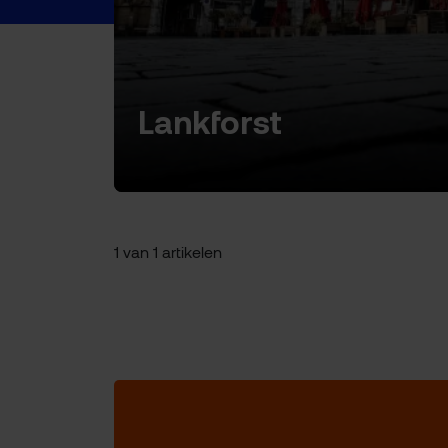
Lankforst
1 van 1 artikelen