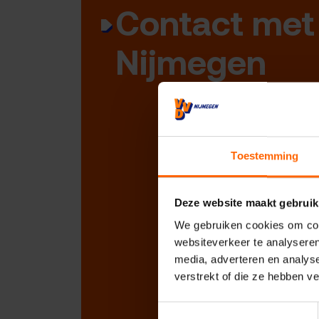
Contact met
Nijmegen
Toestemming
Deze website maakt gebruik
We gebruiken cookies om cont
websiteverkeer te analyseren
media, adverteren en analys
verstrekt of die ze hebben v
Toestemmingsselectie