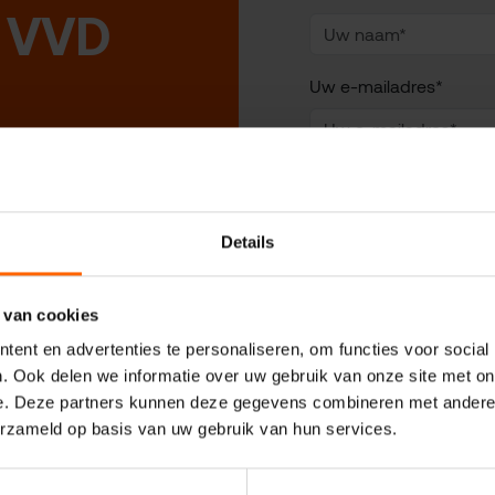
 VVD
Uw e-mailadres*
Uw telefoonnummer*
Details
Uw woonplaats
 van cookies
ent en advertenties te personaliseren, om functies voor social
Geadresseerde
. Ook delen we informatie over uw gebruik van onze site met on
e. Deze partners kunnen deze gegevens combineren met andere i
erzameld op basis van uw gebruik van hun services.
Uw vraag of opmerking