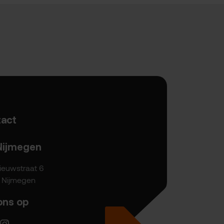
act
Nijmegen
ieuwstraat 6
P Nijmegen
ons op