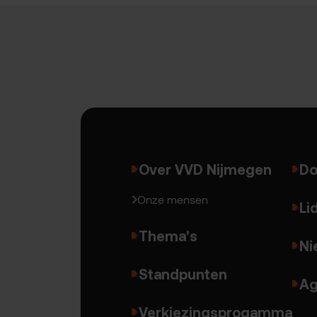
Over VVD Nijmegen
Do
Onze mensen
Li
Thema's
Ni
Standpunten
Ag
Verkiezingsprogamma