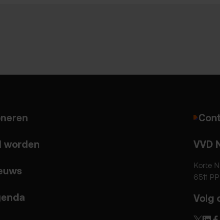
neren
Cont
d worden
VVD 
Korte N
euws
6511 P
enda
Volg 