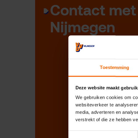
Contact met
Nijmegen
Toestemming
Deze website maakt gebruik
We gebruiken cookies om cont
websiteverkeer te analyseren
media, adverteren en analys
verstrekt of die ze hebben v
Toestemmingsselectie