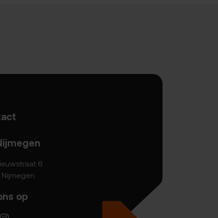
act
Nijmegen
ieuwstraat 6
P Nijmegen
ons op