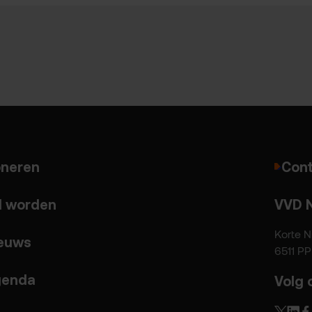
neren
Cont
d worden
VVD 
Korte N
euws
6511 P
enda
Volg 