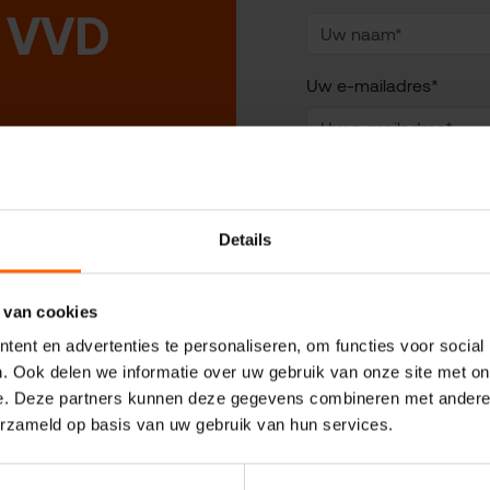
 VVD
Uw e-mailadres*
Uw telefoonnummer*
Details
Uw woonplaats
 van cookies
ent en advertenties te personaliseren, om functies voor social
Geadresseerde
. Ook delen we informatie over uw gebruik van onze site met on
e. Deze partners kunnen deze gegevens combineren met andere i
erzameld op basis van uw gebruik van hun services.
Uw vraag of opmerking