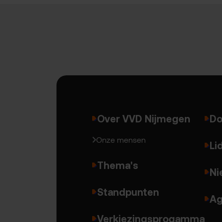
Over VVD Nijmegen
Do
Onze mensen
Li
Thema's
Ni
Standpunten
Ag
Verkiezingsprogamma