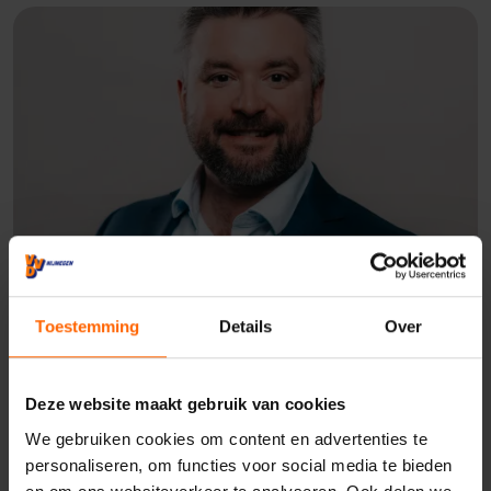
Toestemming
Details
Over
Meer weten over dit
onderwerp?
Deze website maakt gebruik van cookies
Neem dan nu contact op met Dennis Walraven.
We gebruiken cookies om content en advertenties te
personaliseren, om functies voor social media te bieden
Contact opnemen