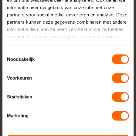
en om ons websiteverkeer te analyseren. Ook delen we
informatie over uw gebruik van onze site met onze
partners voor social media, adverteren en analyse. Deze
partners kunnen deze gegevens combineren met andere
informatie die u aan ze heeft verstrekt of die ze hebben
verzameld op basis van uw gebruik van hun services.
Toestemmingsselectie
Contact met VVD
Noodzakelijk
Nijmegen
Voorkeuren
Statistieken
Uw naam*
Marketing
Uw e-mailadres*