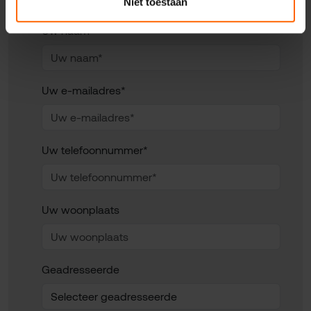
Niet toestaan
Uw naam*
Uw e-mailadres*
Uw telefoonnummer*
Uw woonplaats
Geadresseerde