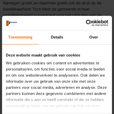
Nijmegen groeit, en daarmee groeit ook de druk op de
bereikbaarheid. Toch kiest de gemeente in haar
mobiliteitsbeleid consequent voor het uitsluiten van de
auto, in plaats van voor een én-én-benadering waarbij
zowel auto, fiets als openbaar vervoer hun plek krijgen. Dat
is volgens de VVD niet houdbaar.
Toestemming
Details
Over
"Veel mensen in Nijmegen zijn afhankelijk van hun auto,
voor werk, mantelzorg of gewoon om hun boodschappen
Deze website maakt gebruik van cookies
te kunnen doen" zegt Nick de Graaf. "Door de auto bewust
te weren zonder echte alternatieven, duwt de gemeente
We gebruiken cookies om content en advertenties te
mensen letterlijk en figuurlijk de stad uit."
personaliseren, om functies voor social media te bieden
en om ons websiteverkeer te analyseren. Ook delen we
De VVD roept het stadsbestuur op om terug te keren naar
informatie over uw gebruik van onze site met onze
de realiteit. Stop met het schrappen van parkeerplaatsen
partners voor social media, adverteren en analyse. Deze
en het opofferen van wegen voor busbanen. Investeer in
partners kunnen deze gegevens combineren met andere
bereikbaarheid in de breedste zin van het woord: betere
informatie die u aan ze heeft verstrekt of die ze hebben
wegen, betere OV-verbindingen in samenwerking met de
verzameld op basis van uw gebruik van hun services.
provincie, en voldoende parkeergelegenheid in én rondom