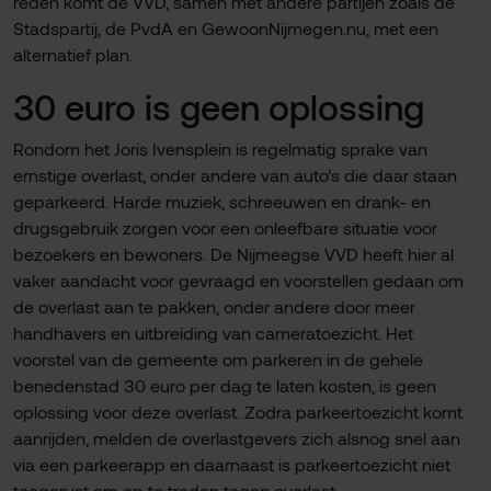
reden komt de VVD, samen met andere partijen zoals de
Stadspartij, de PvdA en GewoonNijmegen.nu, met een
alternatief plan.
30 euro is geen oplossing
Rondom het Joris Ivensplein is regelmatig sprake van
ernstige overlast, onder andere van auto’s die daar staan
geparkeerd. Harde muziek, schreeuwen en drank- en
drugsgebruik zorgen voor een onleefbare situatie voor
bezoekers en bewoners. De Nijmeegse VVD heeft hier al
vaker aandacht voor gevraagd en voorstellen gedaan om
de overlast aan te pakken, onder andere door meer
handhavers en uitbreiding van cameratoezicht. Het
voorstel van de gemeente om parkeren in de gehele
benedenstad 30 euro per dag te laten kosten, is geen
oplossing voor deze overlast. Zodra parkeertoezicht komt
aanrijden, melden de overlastgevers zich alsnog snel aan
via een parkeerapp en daarnaast is parkeertoezicht niet
toegerust om op te treden tegen overlast.