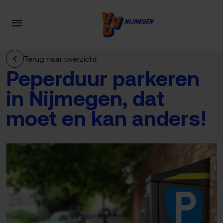
Terug naar overzicht
Peperduur parkeren
in Nijmegen, dat
moet en kan anders!