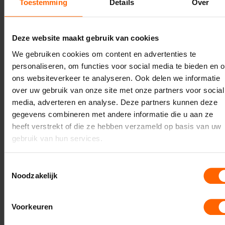
Toestemming
Details
Over
Zie voor de bijdrage van de VVD in het debat hier:
https://youtu.be/QTdJPjAH-Uo
Deze website maakt gebruik van cookies
het hele debat is hier terug te luisteren:
We gebruiken cookies om content en advertenties te
https://nijmegen.bestuurlijkeinformatie.nl/Agenda/Index/fdc
personaliseren, om functies voor social media te bieden en 
1a00-467f-bc9e-7ed44ac77426
ons websiteverkeer te analyseren. Ook delen we informatie
over uw gebruik van onze site met onze partners voor social
media, adverteren en analyse. Deze partners kunnen deze
gegevens combineren met andere informatie die u aan ze
Algemeen
Binnenstad
Niek Kraut
heeft verstrekt of die ze hebben verzameld op basis van uw
gebruik van hun services.
Benedenstad
Bereikbaarheid & parkeren
Toestemmingsselectie
Nieuws
Noodzakelijk
Voorkeuren