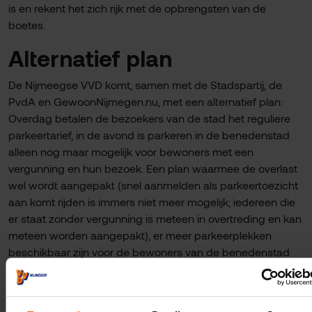
is en rekent het zich rijk met de opbrengsten van de
boetes.
Alternatief plan
De Nijmeegse VVD komt, samen met de Stadspartij, de
PvdA en GewoonNijmegen.nu, met een alternatief plan:
Overdag betalen de bezoekers van de stad het reguliere
parkeertarief, in de avond is parkeren in de benedenstad
alleen nog maar mogelijk voor bewoners met een
vergunning en hun bezoek. Een plan waarmee de overlast
wel wordt aangepakt (snel aanmelden als parkeertoezicht
aan komt rijden is immers niet meer mogelijk; iedereen die
er staat zonder vergunning is meteen in overtreding en kan
meteen worden aangepakt), er meer parkeerplekken
beschikbaar zijn voor de bewoners van de benedenstad
en de stad aantrekkelijk blijft voor bezoekers. Het
alternatieve plan zal in de volgende raadsvergadering
worden ingediend.