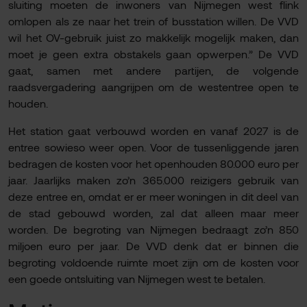
sluiting moeten de inwoners van Nijmegen west flink
omlopen als ze naar het trein of busstation willen. De VVD
wil het OV-gebruik juist zo makkelijk mogelijk maken, dan
moet je geen extra obstakels gaan opwerpen.” De VVD
gaat, samen met andere partijen, de volgende
raadsvergadering aangrijpen om de westentree open te
houden.
Het station gaat verbouwd worden en vanaf 2027 is de
entree sowieso weer open. Voor de tussenliggende jaren
bedragen de kosten voor het openhouden 80.000 euro per
jaar. Jaarlijks maken zo’n 365.000 reizigers gebruik van
deze entree en, omdat er er meer woningen in dit deel van
de stad gebouwd worden, zal dat alleen maar meer
worden. De begroting van Nijmegen bedraagt zo’n 850
miljoen euro per jaar. De VVD denk dat er binnen die
begroting voldoende ruimte moet zijn om de kosten voor
een goede ontsluiting van Nijmegen west te betalen.