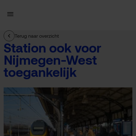
Terug naar overzicht
Station ook voor
Nijmegen-West
toegankelijk