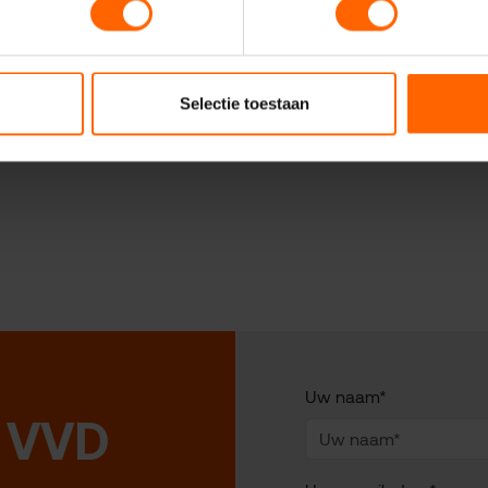
Leefbaarheid
Nijmeegse wijken
VVD Nijmegen
Selectie toestaan
Uw naam*
 VVD