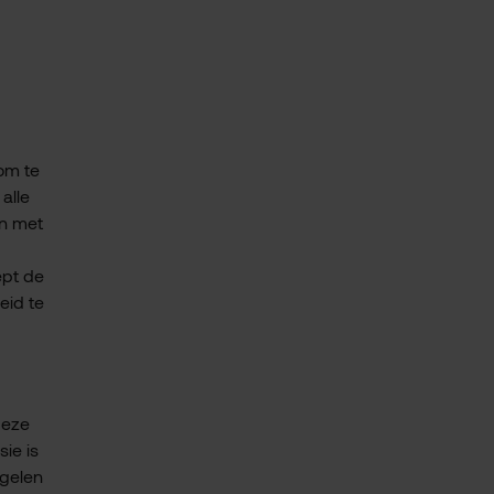
om te
alle
n met
ept de
eid te
deze
ie is
egelen