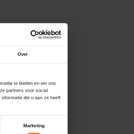
echter
d, want
we
id op
Over
e
 media te bieden en om ons
chting
ze partners voor social
d en de
nformatie die u aan ze heeft
et-dat-
Marketing