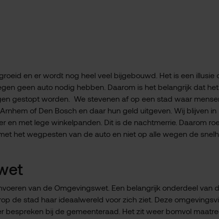
oeid en er wordt nog heel veel bijgebouwd. Het is een illusie 
en geen auto nodig hebben. Daarom is het belangrijk dat het 
egen gestopt worden. We stevenen af op een stad waar mense
Arnhem of Den Bosch en daar hun geld uitgeven. Wij blijven in
r en met lege winkelpanden. Dit is de nachtmerrie. Daarom ro
et het wegpesten van de auto en niet op alle wegen de snelh
wet
 invoeren van de Omgevingswet. Een belangrijk onderdeel van 
rop de stad haar ideaalwereld voor zich ziet. Deze omgevingsvis
 ter bespreken bij de gemeenteraad. Het zit weer bomvol maatr