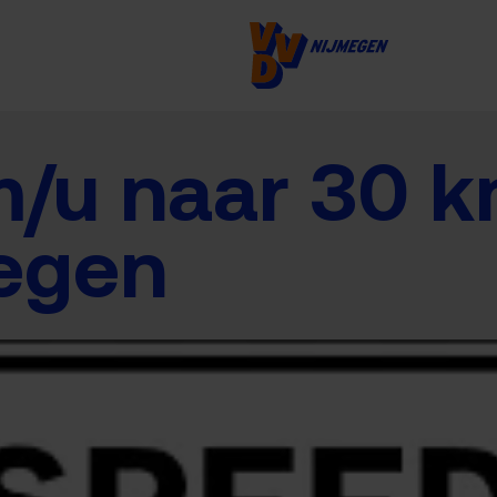
/u naar 30 k
megen