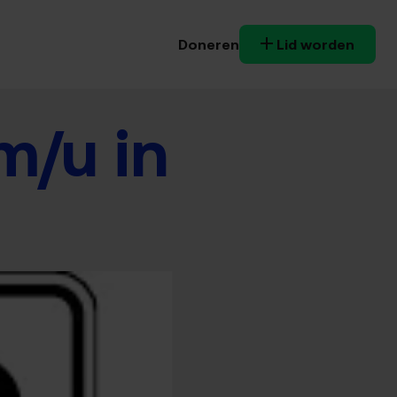
Doneren
Lid worden
m/u in