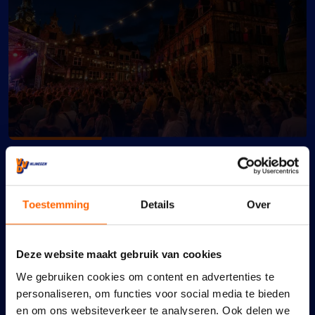
Een geweldig feest verdient
goede bescherming
Toestemming
Details
Over
6 augustus 2026
Deze website maakt gebruik van cookies
We gebruiken cookies om content en advertenties te
personaliseren, om functies voor social media te bieden
Maidenspeech Dennis
en om ons websiteverkeer te analyseren. Ook delen we