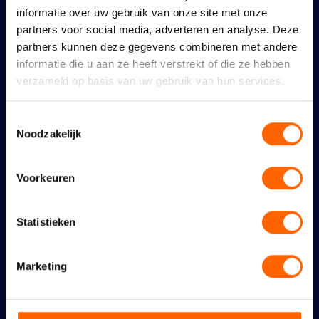
informatie over uw gebruik van onze site met onze
Walraven
partners voor social media, adverteren en analyse. Deze
10 juli 2026
partners kunnen deze gegevens combineren met andere
informatie die u aan ze heeft verstrekt of die ze hebben
Nijmeegse VVD: links
verzameld op basis van uw gebruik van hun services.
coalitieakkoord maakt
Nijmegen nog duurder,
Toestemmingsselectie
Noodzakelijk
maar niet bereikbaar,
schoon en veilig
Voorkeuren
22 juni 2026
Statistieken
Een schoon en veilig
Nijmegen vraagt om meer
Marketing
en zichtbaar onderhoud
en handhaving