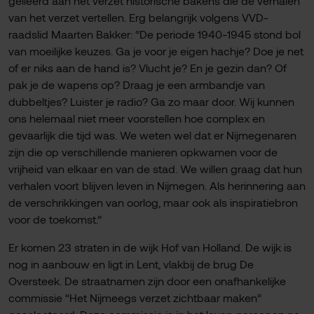
gelieerd aan het verzet historische bakens die de verhalen
van het verzet vertellen. Erg belangrijk volgens VVD-
raadslid Maarten Bakker: “De periode 1940-1945 stond bol
van moeilijke keuzes. Ga je voor je eigen hachje? Doe je net
of er niks aan de hand is? Vlucht je? En je gezin dan? Of
pak je de wapens op? Draag je een armbandje van
dubbeltjes? Luister je radio? Ga zo maar door. Wij kunnen
ons helemaal niet meer voorstellen hoe complex en
gevaarlijk die tijd was. We weten wel dat er Nijmegenaren
zijn die op verschillende manieren opkwamen voor de
vrijheid van elkaar en van de stad. We willen graag dat hun
verhalen voort blijven leven in Nijmegen. Als herinnering aan
de verschrikkingen van oorlog, maar ook als inspiratiebron
voor de toekomst.”
Er komen 23 straten in de wijk Hof van Holland. De wijk is
nog in aanbouw en ligt in Lent, vlakbij de brug De
Oversteek. De straatnamen zijn door een onafhankelijke
commissie “Het Nijmeegs verzet zichtbaar maken”