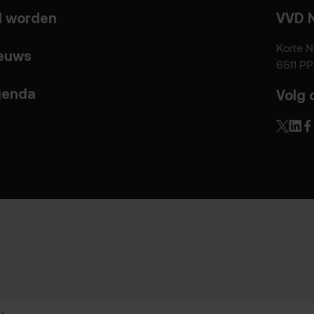
d worden
VVD 
Korte N
euws
6511 P
enda
Volg 