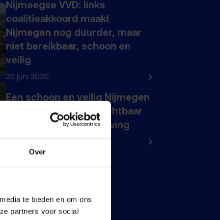
Nijmeegse VVD: links
coalitieakkoord maakt
Nijmegen nog duurder, maar
niet bereikbaar, schoon en
veilig
22 juni 2026
Een schoon en veilig Nijmegen
vraagt om meer en zichtbaar
onderhoud en handhaving
21 juni 2026
Over
 media te bieden en om ons
ze partners voor social