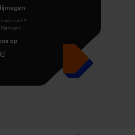
Nijmegen
ieuwstraat 6
P Nijmegen
ons op