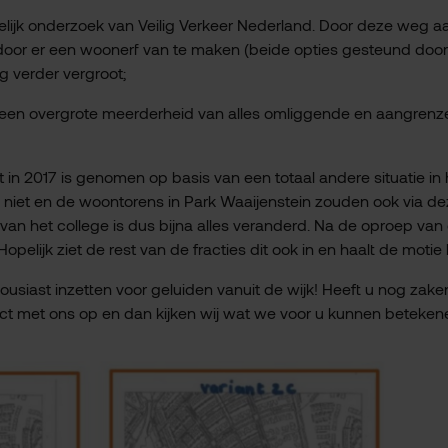
lijk onderzoek van Veilig Verkeer Nederland. Door deze weg a
f door er een woonerf van te maken (beide opties gesteund doo
g verder vergroot;
een overgrote meerderheid van alles omliggende en aangren
 in 2017 is genomen op basis van een totaal andere situatie in 
 niet en de woontorens in Park Waaijenstein zouden ook via d
an het college is dus bijna alles veranderd. Na de oproep van
lijk ziet de rest van de fracties dit ook in en haalt de motie 
usiast inzetten voor geluiden vanuit de wijk! Heeft u nog zake
act met ons op en dan kijken wij wat we voor u kunnen beteken