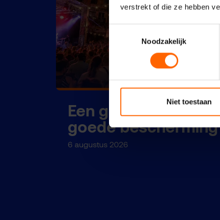
verstrekt of die ze hebben v
Toestemmingsselectie
Noodzakelijk
Niet toestaan
Een geweldig feest 
goede bescherming
6 augustus 2026