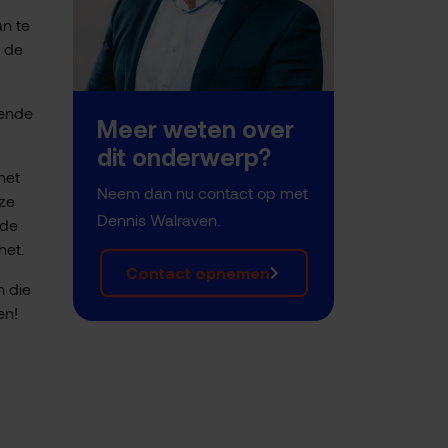
an te
r de
zende
Meer weten over
dit onderwerp?
het
Neem dan nu contact op met
eze
Dennis Walraven.
 de
het.
Contact opnemen
n die
en!