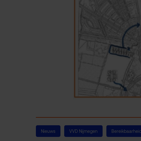
Nieuws
VVD Nijmegen
Bereikbaarhei