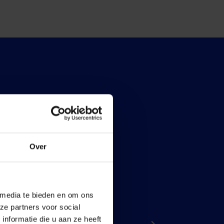
Over
Maidenspeech Dennis
 media te bieden en om ons
Walraven
ze partners voor social
nformatie die u aan ze heeft
10 juli 2026