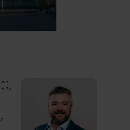
 van
nt 2a.
te