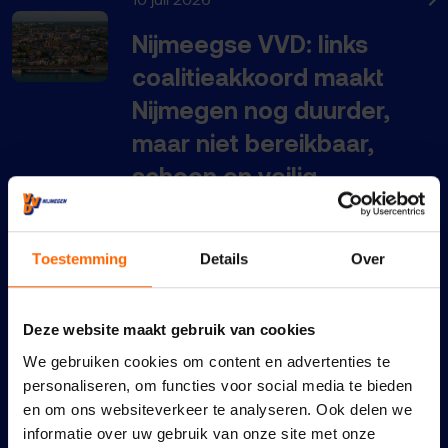
Nijmeegse VVD: links
coalitieakkoord maakt
Nijmegen nog duurder,
maar niet bereikbaar,
schoon en veilig
22 juni 2026
Een schoon en veilig
Toestemming
Details
Over
Nijmegen vraagt om meer
en zichtbaar onderhoud
Deze website maakt gebruik van cookies
en handhaving
We gebruiken cookies om content en advertenties te
personaliseren, om functies voor social media te bieden
21 juni 2026
en om ons websiteverkeer te analyseren. Ook delen we
informatie over uw gebruik van onze site met onze