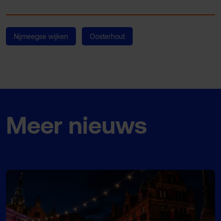
Nijmeegse wijken
Oosterhout
Meer nieuws