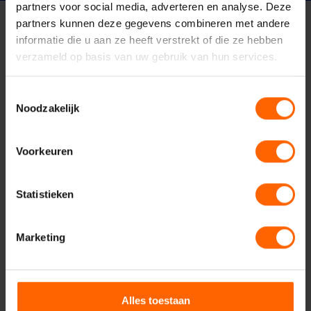
partners voor social media, adverteren en analyse. Deze
partners kunnen deze gegevens combineren met andere
informatie die u aan ze heeft verstrekt of die ze hebben
verzameld op basis van uw gebruik van hun services.
Contact met VVD
Toestemmingsselectie
Nijmegen
Noodzakelijk
Voorkeuren
Uw naam*
Statistieken
Marketing
Uw e-mailadres*
Alles toestaan
Uw telefoonnummer*