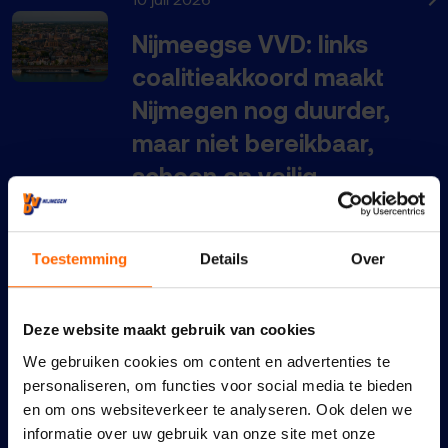
Nijmeegse VVD: links
coalitieakkoord maakt
Nijmegen nog duurder,
maar niet bereikbaar,
schoon en veilig
22 juni 2026
Een schoon en veilig
Toestemming
Details
Over
Nijmegen vraagt om meer
en zichtbaar onderhoud
Deze website maakt gebruik van cookies
en handhaving
We gebruiken cookies om content en advertenties te
personaliseren, om functies voor social media te bieden
21 juni 2026
en om ons websiteverkeer te analyseren. Ook delen we
informatie over uw gebruik van onze site met onze