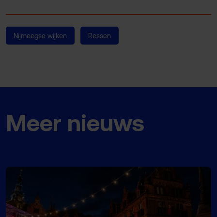
Nijmeegse wijken
Ressen
Meer nieuws