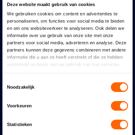
Deze website maakt gebruik van cookies
We gebruiken cookies om content en advertenties te
personaliseren, om functies voor social media te bieden
en om ons websiteverkeer te analyseren. Ook delen we
informatie over uw gebruik van onze site met onze
Nijmeegse VVD: links
partners voor social media, adverteren en analyse. Deze
coalitieakkoord maakt
partners kunnen deze gegevens combineren met andere
Nijmegen nog duurder,
informatie die u aan ze heeft verstrekt of die ze hebben
verzameld op basis van uw gebruik van hun services.
maar niet bereikbaar,
schoon en veilig
Toestemmingsselectie
Noodzakelijk
22 juni 2026
Een schoon en veilig
Voorkeuren
Nijmegen vraagt om meer
en zichtbaar onderhoud
Statistieken
en handhaving