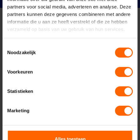
partners voor social media, adverteren en analyse. Deze
partners kunnen deze gegevens combineren met andere
informatie die u aan ze heeft verstrekt of die ze hebben
verzameld op basis van uw gebruik van hun services.
Contact met VVD
Toestemmingsselectie
Nijmegen
Noodzakelijk
Voorkeuren
Statistieken
Uw naam*
Marketing
Uw e-mailadres*
Alles toestaan