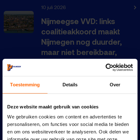
10 juli 2026
Nijmeegse VVD: links
coalitieakkoord maakt
Nijmegen nog duurder,
maar niet bereikbaar,
schoon en veilig
22 juni 2026
Toestemming
Details
Over
Een schoon en veilig
Nijmegen vraagt om meer
en zichtbaar onderhoud
Deze website maakt gebruik van cookies
en handhaving
We gebruiken cookies om content en advertenties te
personaliseren, om functies voor social media te bieden
21 juni 2026
en om ons websiteverkeer te analyseren. Ook delen we
informatie over uw gebruik van onze site met onze