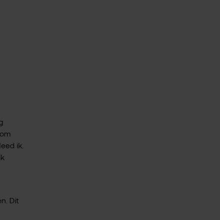
g
 om
eed ik.
ik
n. Dit