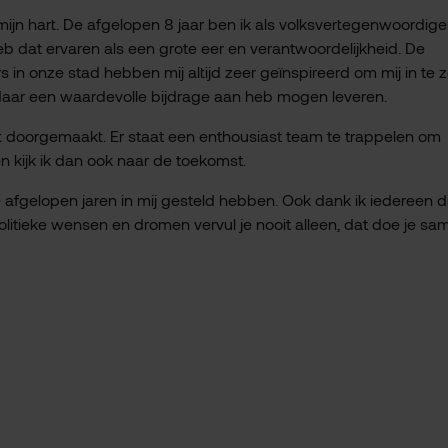
mijn hart. De afgelopen 8 jaar ben ik als volksvertegenwoordiger
b dat ervaren als een grote eer en verantwoordelijkheid. De
 onze stad hebben mij altijd zeer geïnspireerd om mij in te z
 daar een waardevolle bijdrage aan heb mogen leveren.
ft doorgemaakt. Er staat een enthousiast team te trappelen om
n kijk ik dan ook naar de toekomst.
 afgelopen jaren in mij gesteld hebben. Ook dank ik iedereen di
olitieke wensen en dromen vervul je nooit alleen, dat doe je sa