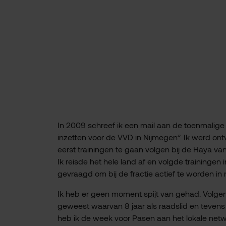
In 2009 schreef ik een mail aan de toenmalige V
inzetten voor de VVD in Nijmegen”. Ik werd on
eerst trainingen te gaan volgen bij de Haya van
Ik reisde het hele land af en volgde traininge
gevraagd om bij de fractie actief te worden in 
Ik heb er geen moment spijt van gehad. Volgend j
geweest waarvan 8 jaar als raadslid en tevens 
heb ik de week voor Pasen aan het lokale net