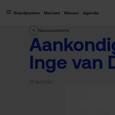
Standpunten
Mensen
Nieuws
Agenda
Nieuwsoverzicht
Aankondig
Inge van D
23 april 2021