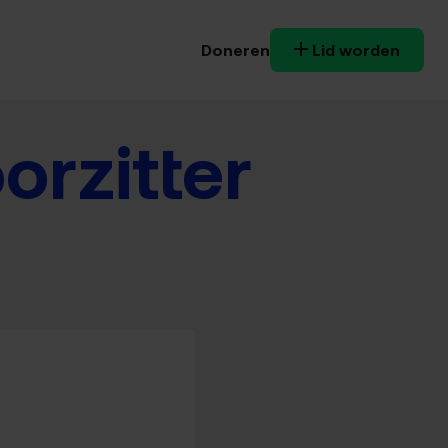
Doneren
Lid worden
orzitter