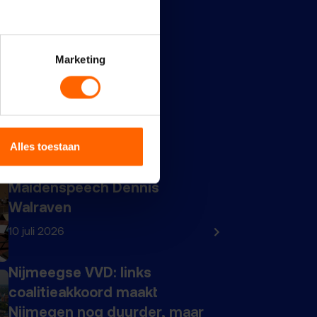
Marketing
Alles toestaan
Maidenspeech Dennis
Walraven
10 juli 2026
Nijmeegse VVD: links
coalitieakkoord maakt
Nijmegen nog duurder, maar