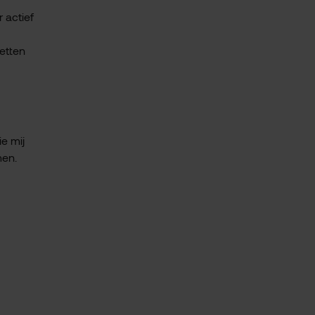
 actief
etten
e mij
men.