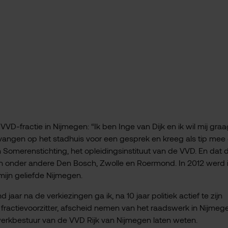
VD-fractie in Nijmegen: “Ik ben Inge van Dijk en ik wil mij graa
tvangen op het stadhuis voor een gesprek en kreeg als tip mee
 Somerenstichting, het opleidingsinstituut van de VVD. En dat d
n in onder andere Den Bosch, Zwolle en Roermond. In 2012 werd 
mijn geliefde Nijmegen.
aar na de verkiezingen ga ik, na 10 jaar politiek actief te zijn
fractievoorzitter, afscheid nemen van het raadswerk in Nijmege
werkbestuur van de VVD Rijk van Nijmegen laten weten.