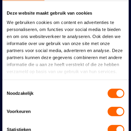
Een geweldig feest verdient
Deze website maakt gebruik van cookies
goede bescherming
We gebruiken cookies om content en advertenties te
personaliseren, om functies voor social media te bieden
6 augustus 2026
en om ons websiteverkeer te analyseren. Ook delen we
informatie over uw gebruik van onze site met onze
partners voor social media, adverteren en analyse. Deze
partners kunnen deze gegevens combineren met andere
informatie die u aan ze heeft verstrekt of die ze hebben
verzameld op basis van uw gebruik van hun services.
Maidenspeech Dennis
Walraven
Toestemmingsselectie
Noodzakelijk
10 juli 2026
Nijmeegse VVD: links
Voorkeuren
coalitieakkoord maakt
Nijmegen nog duurder,
Statistieken