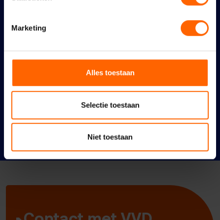
maar niet bereikbaar,
schoon en veilig
Marketing
22 juni 2026
Een schoon en veilig
Alles toestaan
Nijmegen vraagt om meer
en zichtbaar onderhoud
Selectie toestaan
en handhaving
21 juni 2026
Niet toestaan
Contact met VVD