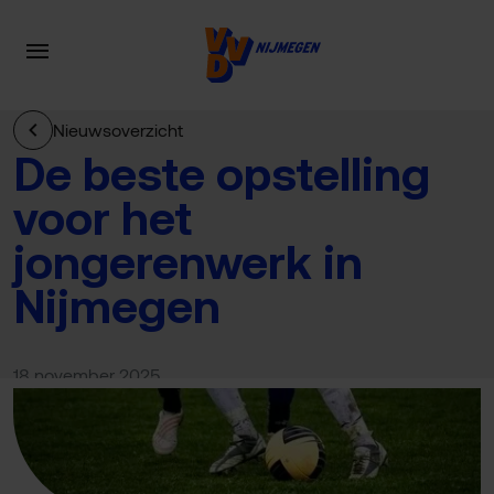
Nieuwsoverzicht
De beste opstelling
voor het
jongerenwerk in
Nijmegen
18 november 2025