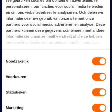
We gebruiken cookies om content en advertenties te
personaliseren, om functies voor social media te bieden
en om ons websiteverkeer te analyseren. Ook delen we
informatie over uw gebruik van onze site met onze
partners voor social media, adverteren en analyse. Deze
partners kunnen deze gegevens combineren met andere
informatie die u aan ze heeft verstrekt of die ze hebben
verzameld op basis van uw gebruik van hun services.
Toestemmingsselectie
Noodzakelijk
Voorkeuren
Een geweldig feest verdient
Statistieken
goede bescherming
6 augustus 2026
Marketing