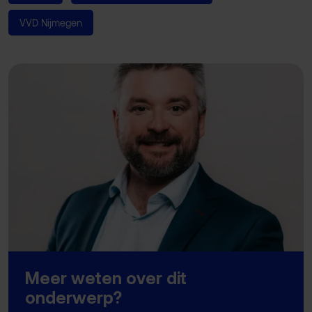
VVD Nijmegen
Meer weten over dit
onderwerp?