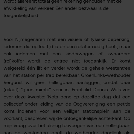
wordt allereerst totaal geen rekening gehouden met de
afwikkeling van verkeer. Een ander bezwaar is de
toegankelijkheid.
Voor Nijmegenaren met een visuele of fysieke beperking,
iedereen die op leeftijd is en een rollator nodig heeft, maar
ook iedereen met een kinderwagen of zwaardere
(rol)koffer wordt de entree niet toeganklijk. Er komt
welgeteld één lift en verder wordt de gehele westentree
van het station per trap bereikbaar. GroenLinks-wethouder
Vergunst wil geen hellingbaan aanleggen, omdat daar
(citaat) "geen ruimte" voor is. Fractielid Dennis Walraven
over deze kwestie: ‘Nota bene op dezelfde dag dat een
collectief onder leiding van de Oogvereniging een petitie
komt indienen voor een veiliger stationsplein aan de
voorkant, bespreken wij de ontoegankelijke achterkant. Op
mijn vraag over het alsnog toevoegen van een hellingbaan
aan de westentree, geeft de wethouder doodleuk als