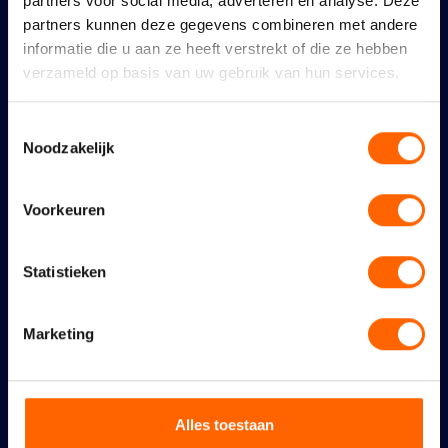
partners voor social media, adverteren en analyse. Deze
partners kunnen deze gegevens combineren met andere
informatie die u aan ze heeft verstrekt of die ze hebben
verzameld op basis van uw gebruik van hun services.
Toestemmingsselectie
Noodzakelijk
Een geweldig feest verdient
goede bescherming
Voorkeuren
6 augustus 2026
Statistieken
Marketing
Maidenspeech Dennis
Walraven
Alles toestaan
10 juli 2026