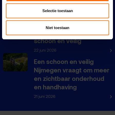
Nijmeegse VVD: links
Selectie toestaan
coalitieakkoord maakt
Nijmegen nog duurder,
Niet toestaan
maar niet bereikbaar,
schoon en veilig
22 juni 2026
Een schoon en veilig
Nijmegen vraagt om meer
en zichtbaar onderhoud
en handhaving
21 juni 2026