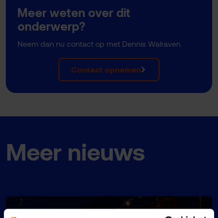
Meer weten over dit
onderwerp?
Neem dan nu contact op met Dennis Walraven.
Contact opnemen
Meer nieuws