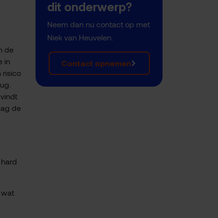
dit onderwerp?
Neem dan nu contact op met
Niek van Heuvelen.
n de
 in
Contact opnemen
 risico
rug.
vindt
aag de
 hard
 wat