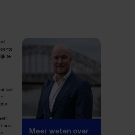
bod
meente
jk te
aar kan
en
ties
eeft
t ons
Meer weten over
te