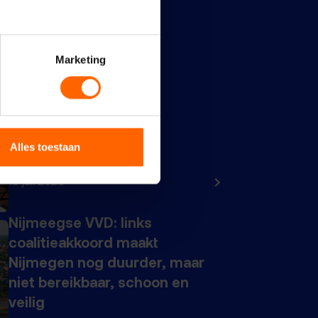
Marketing
Maidenspeech Dennis
Alles toestaan
Walraven
10 juli 2026
Nijmeegse VVD: links
coalitieakkoord maakt
Nijmegen nog duurder, maar
niet bereikbaar, schoon en
veilig