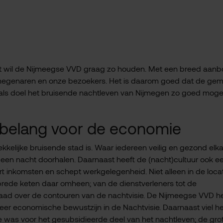
at wil de Nijmeegse VVD graag zo houden. Met een breed aan
ijmegenaren en onze bezoekers. Het is daarom goed dat de ge
als doel het bruisende nachtleven van Nijmegen zo goed mogeli
 belang voor de economie
kelijke bruisende stad is. Waar iedereen veilig en gezond elk
een nacht doorhalen. Daarnaast heeft de (nacht)cultuur ook e
 inkomsten en schept werkgelegenheid. Niet alleen in de loca
 brede keten daar omheen; van de dienstverleners tot de
raad over de contouren van de nachtvisie. De Nijmeegse VVD h
r economische bewustzijn in de Nachtvisie. Daarnaast viel he
mte was voor het gesubsidieerde deel van het nachtleven; de gro