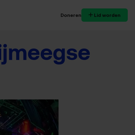
Doneren
Lid worden
ijmeegse