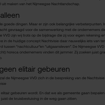
eel uit maken van het Nijmeegse Nachtlandschap.
alleen
le goede dingen. Maar er zijn ook belangrijke verbeterpunten. I
acht gevraagd voor de samenwerking met de ondernemers die
VD zijn wij trots op de bijdrage die zij voor eigen rekening en
 in de huidige concept Nachtvisie daar nauwelijks iets van te
erd tussen “nachtcultuur”en “uitgaansleven”. De Nijmeegse VVD 
ht) horeca ondernemers vinden dit jammer. Zij zoeken juist gr
p.
geen elitair gebeuren
al de Nijmeegse VVD zich in de bespreking van de Nachtvisie
isie
elitair gebeuren wordt. En dat we als gemeente gaan bepalen
juist de kruisbestuiving in de weg gaan zitten.