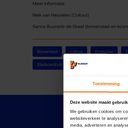
Meer informatie
Niek van Heuvelen (Cultuur)
Sanne Buursink-de Graaf (binnenstad en econ
Binnenstad
cultuur
Economie
D
Stadscentrum
Nijmegen Centrum
Toestemming
Deze website maakt gebruik
We gebruiken cookies om cont
websiteverkeer te analyseren
media, adverteren en analys