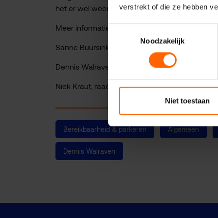
verstrekt of die ze hebben v
het er wel weer op uit draaien dat dit de volg
Meer informatie
Toestemmingsselectie
Noodzakelijk
Sanne Buursink-de Graaf, raadslid VVD en oa l
Dennis Walraven, fractievolger en o.a. specialis
Niek Kraut, raadlid VVD en o.a. verantwoordelijk
Niet toestaan
Bereikbaarheid & parkeren
Algemeen
Dennis Walraven