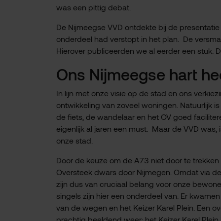
was een pittig debat.
De Nijmeegse VVD ontdekte bij de presentatie d
onderdeel had verstopt in het plan. De versmal
Hierover publiceerden we al eerder een stuk. D
Ons Nijmeegse hart he
In lijn met onze visie op de stad en ons verkiez
ontwikkeling van zoveel woningen. Natuurlijk i
de fiets, de wandelaar en het OV goed facilitere
eigenlijk al jaren een must. Maar de VVD was, 
onze stad.
Door de keuze om de A73 niet door te trekken r
Oversteek dwars door Nijmegen. Omdat via de 
zijn dus van cruciaal belang voor onze bewone
singels zijn hier een onderdeel van. Er kwame
van de wegen en het Keizer Karel Plein. Een ov
prachtig beeldend weer; het Keizer Karel Plein 