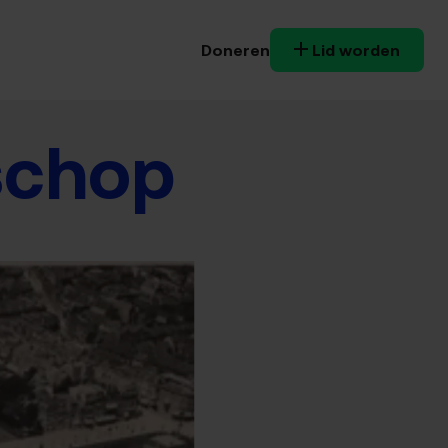
Doneren
Lid worden
 schop