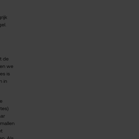
rijk
el.
et de
ten we
es is
n in
De
tes)
aar
smallen
et
en. Als