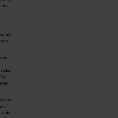
 eens
e raad
uren.
woon
 alles
dig
lijk
 op dat
van
i-auto