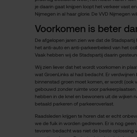
je daarin gaat knijpen loopt het verkeer vast en
Nijmegen in al haar glorie. De VVD Nijmegen w
Voorkomen is beter da
De afgelopen jaren zien we dat de Stadsparti
het anti-auto en anti-parkeerbeleid van het col
Vaak hebben wij de Stadspartij daarin gesteund
Wij zien liever dat het wordt voorkomen in pla
wat GroenLinks al had bedacht. Er verdwijnen
binnenstad groen moet komen, er wordt (ook ver
gebouwd zonder ruimte voor parkeerplaatsen. 
hebben in de knel en bewoners uit de wijken
betaald parkeren of parkeeroverlast.
Raadsleden krijgen te horen dat er echt onbeva
we de fuik in worden gedreven. Er is nog gee
tevoren bedacht was niet de beste oplossing w