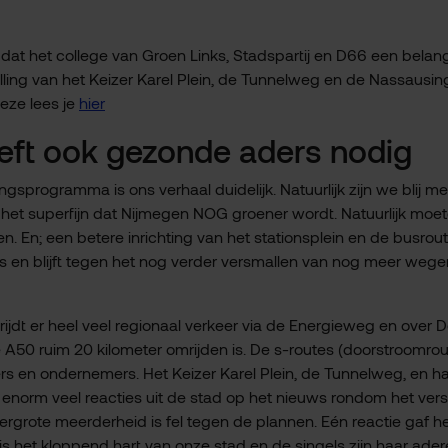
at het college van Groen Links, Stadspartij en D66 een belang
ling van het Keizer Karel Plein, de Tunnelweg en de Nassausing
eze lees je
hier
eft ook gezonde aders nodig
ingsprogramma is ons verhaal duidelijk. Natuurlijk zijn we blij m
s het superfijn dat Nijmegen NOG groener wordt. Natuurlijk moe
n. En; een betere inrichting van het stationsplein en de busrout
is en blijft tegen het nog verder versmallen van nog meer wege
ijdt er heel veel regionaal verkeer via de Energieweg en over 
A50 ruim 20 kilometer omrijden is. De s-routes (doorstroomrou
rs en ondernemers. Het Keizer Karel Plein, de Tunnelweg, en h
n enorm veel reacties uit de stad op het nieuws rondom het ver
ergrote meerderheid is fel tegen de plannen. Eén reactie gaf h
is het kloppend hart van onze stad en de singels zijn haar ader