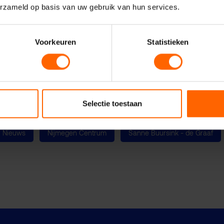
erzameld op basis van uw gebruik van hun services.
ende aderlating voor de Nijmeegse doorstroming gaat zijn.
Voorkeuren
Statistieken
id van de commissie grote Binnenstedelijke projecten
t grote binnenstedelijke projecten
 voor mobiliteit
Selectie toestaan
Nieuws
Nijmegen Centrum
Sanne Buursink - de Graaf