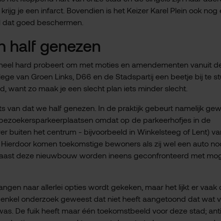
 krijg je een infarct. Bovendien is het Keizer Karel Plein ook nog
il dat goed beschermen.
n half genezen
j heel hard probeert om met moties en amendementen vanuit d
lege van Groen Links, D66 en de Stadspartij een beetje bij te st
, want zo maak je een slecht plan iets minder slecht.
ats van dat we half genezen. In de praktijk gebeurt namelijk ge
 bezoekersparkeerplaatsen omdat op de parkeerhofjes in de
 buiten het centrum - bijvoorbeeld in Winkelsteeg of Lent) van
Hierdoor komen toekomstige bewoners als zij wel een auto no
 naast deze nieuwbouw worden ineens geconfronteerd met moge
ngen naar allerlei opties wordt gekeken, maar het lijkt er vaak
n enkel onderzoek geweest dat niet heeft aangetoond dat wat 
as. De fuik heeft maar één toekomstbeeld voor deze stad; ant