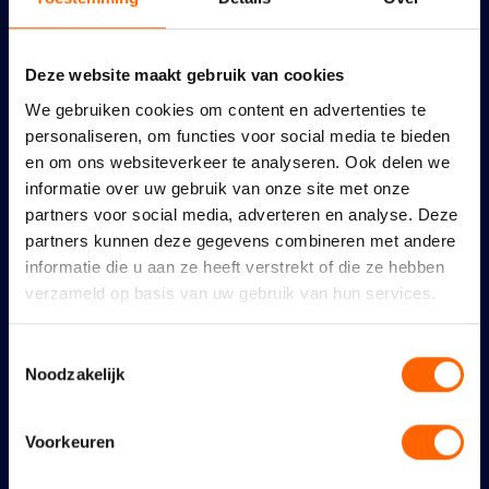
Deze website maakt gebruik van cookies
Een geweldig feest verdient
We gebruiken cookies om content en advertenties te
goede bescherming
personaliseren, om functies voor social media te bieden
en om ons websiteverkeer te analyseren. Ook delen we
6 augustus 2026
informatie over uw gebruik van onze site met onze
partners voor social media, adverteren en analyse. Deze
partners kunnen deze gegevens combineren met andere
informatie die u aan ze heeft verstrekt of die ze hebben
verzameld op basis van uw gebruik van hun services.
Maidenspeech Dennis
Toestemmingsselectie
Walraven
Noodzakelijk
10 juli 2026
Voorkeuren
Nijmeegse VVD: links