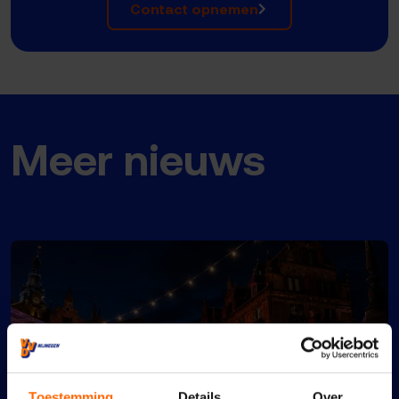
Contact opnemen
Meer nieuws
Toestemming
Details
Over