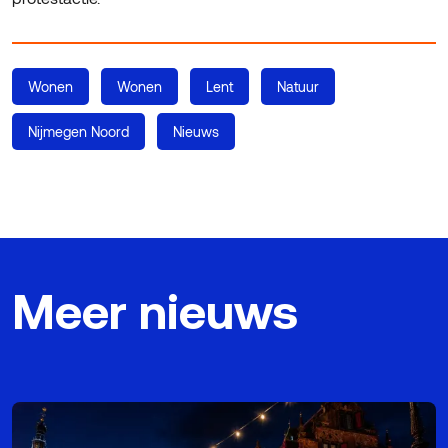
Wonen
Wonen
Lent
Natuur
Nijmegen Noord
Nieuws
Meer nieuws