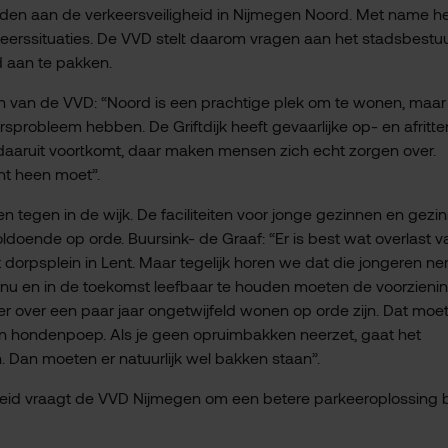
en aan de verkeersveiligheid in Nijmegen Noord. Met name h
rkeerssituaties. De VVD stelt daarom vragen aan het stadsbestuu
d aan te pakken.
 van de VVD: “Noord is een prachtige plek om te wonen, maar j
sprobleem hebben. De Griftdijk heeft gevaarlijke op- en afritte
 daaruit voortkomt, daar maken mensen zich echt zorgen over.
ent heen moet”.
n tegen in de wijk. De faciliteiten voor jonge gezinnen en gezi
ldoende op orde. Buursink- de Graaf: “Er is best wat overlast v
t dorpsplein in Lent. Maar tegelijk horen we dat die jongeren n
 nu en in de toekomst leefbaar te houden moeten de voorzieni
 er over een paar jaar ongetwijfeld wonen op orde zijn. Dat moe
en hondenpoep. Als je geen opruimbakken neerzet, gaat het
. Dan moeten er natuurlijk wel bakken staan”.
heid vraagt de VVD Nijmegen om een betere parkeeroplossing b