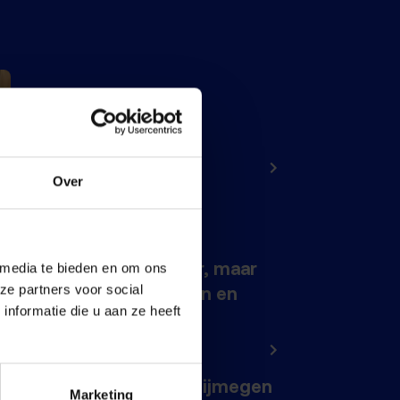
Maidenspeech Dennis
Walraven
10 juli 2026
Over
Nijmeegse VVD: links
coalitieakkoord maakt
Nijmegen nog duurder, maar
 media te bieden en om ons
ze partners voor social
niet bereikbaar, schoon en
nformatie die u aan ze heeft
veilig
22 juni 2026
Een schoon en veilig Nijmegen
Marketing