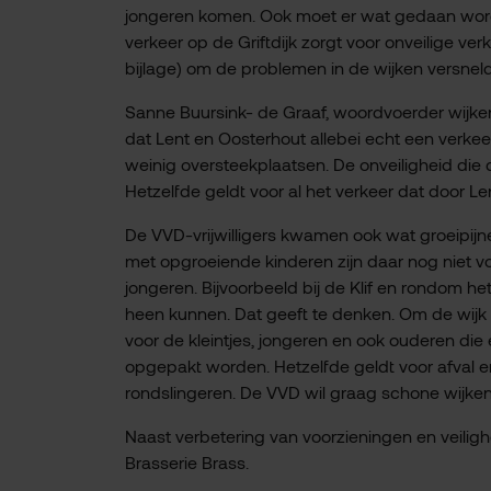
jongeren komen. Ook moet er wat gedaan word
verkeer op de Griftdijk zorgt voor onveilige ve
bijlage) om de problemen in de wijken versnel
Sanne Buursink- de Graaf, woordvoerder wijken
dat Lent en Oosterhout allebei echt een verkeer
weinig oversteekplaatsen. De onveiligheid die
Hetzelfde geldt voor al het verkeer dat door L
De VVD-vrijwilligers kwamen ook wat groeipijne
met opgroeiende kinderen zijn daar nog niet vo
jongeren. Bijvoorbeeld bij de Klif en rondom he
heen kunnen. Dat geeft te denken. Om de wijk
voor de kleintjes, jongeren en ook ouderen die
opgepakt worden. Hetzelfde geldt voor afval 
rondslingeren. De VVD wil graag schone wijken
Naast verbetering van voorzieningen en veilig
Brasserie Brass.