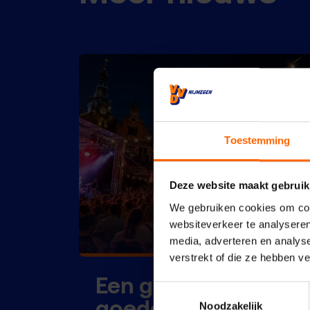
Toestemming
Deze website maakt gebruik
We gebruiken cookies om cont
websiteverkeer te analyseren
media, adverteren en analys
verstrekt of die ze hebben v
Een geweldig feest 
Toestemmingsselectie
goede bescherming
Noodzakelijk