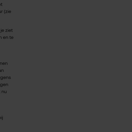
et
r (zie
e ziet
n en te
nnen
an
ergens
ngen
t nu
ij