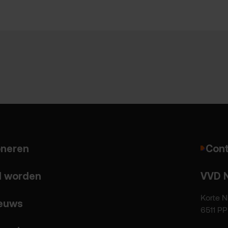
neren
Cont
d worden
VVD 
Korte N
euws
6511 P