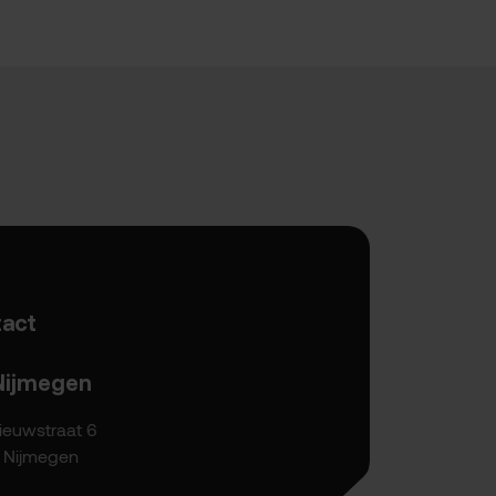
act
Nijmegen
ieuwstraat 6
P Nijmegen