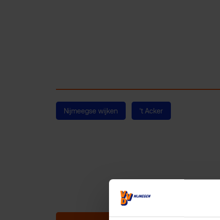
Nijmeegse wijken
't Acker