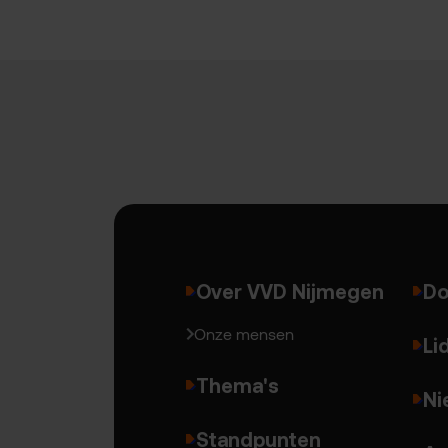
Over VVD Nijmegen
Do
Onze mensen
Li
Thema's
Ni
Standpunten