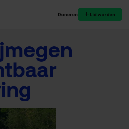
Doneren
Lid worden
Nijmegen
htbaar
ing