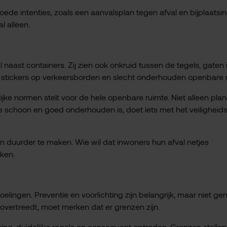
oede intenties, zoals een aanvalsplan tegen afval en bijplaatsi
 alleen.
 naast containers. Zij zien ook onkruid tussen de tegels, gaten 
ten, stickers op verkeersborden en slecht onderhouden openbare 
ke normen stelt voor de hele openbare ruimte. Niet alleen pla
ie schoon en goed onderhouden is, doet iets met het veiligheid
 duurder te maken. Wie wil dat inwoners hun afval netjes
ken.
ingen. Preventie en voorlichting zijn belangrijk, maar niet ge
 overtreedt, moet merken dat er grenzen zijn.
g, duidelijke regels en consequent optreden. Grenzen stellen