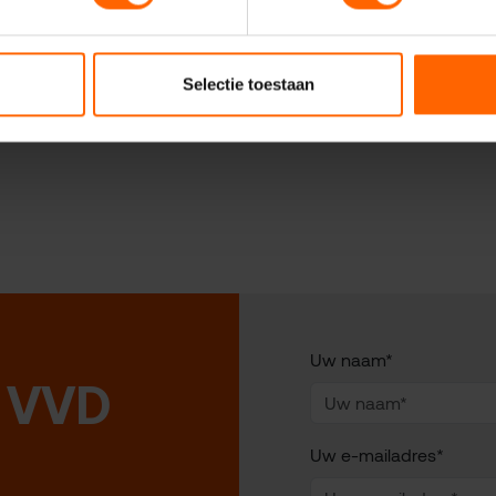
Veiligheid
Nijmegen
VVD Nijmegen
Selectie toestaan
Uw naam*
 VVD
Uw e-mailadres*