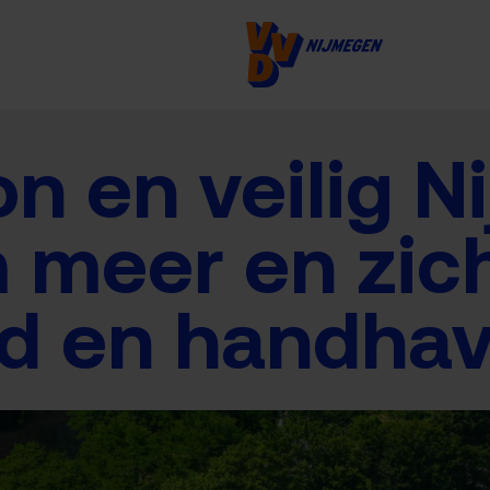
n en veilig 
 meer en zic
d en handhav