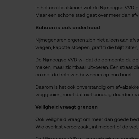
In het coalitieakkoord ziet de Nijmeegse VVD g
Maar een schone stad gaat over meer dan afval
Schoon is ook onderhoud
Nijmegenaren ergeren zich niet alleen aan afval
wegen, kapotte stoepen, graffiti die blijft zit
De Nijmeegse VVD wil dat de gemeente duidelij
maken, maar zichtbaar uitvoeren. Een straat d
en met de trots van bewoners op hun buurt.
Daarom is het ook onverstandig om afvalzakken
weggooien, moet dat niet onnodig duurder ma
Veiligheid vraagt grenzen
Ook veiligheid vraagt om meer dan goede bedoel
Wie overlast veroorzaakt, intimideert of de wet
De Nijmeegse VVD wil meer zichtbare handhavin