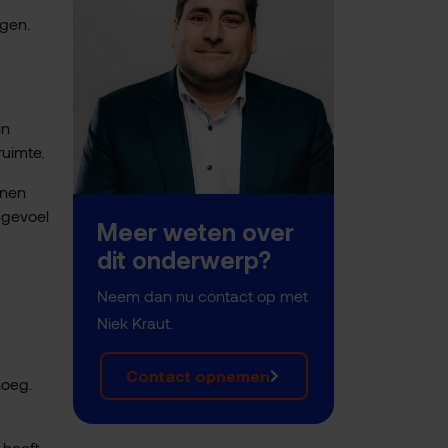
ngen.
in
ruimte.
nnen
sgevoel
Meer weten over
dit onderwerp?
Neem dan nu contact op met
Niek Kraut.
Contact opnemen
noeg.
 heeft