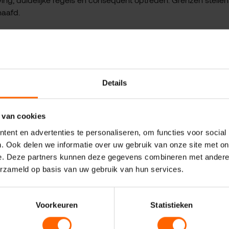
haafd.
n bewoners en ondernemers al jaren problemen. De Nijmeegse 
n. Tot die tijd moet overlast stevig worden aangepakt.
Details
een gemeente die naast bewoners en ondernemers staat.
Nijmegen dat schoon, veilig en leefbaar is. Niet alleen op papie
 van cookies
ent en advertenties te personaliseren, om functies voor social
. Ook delen we informatie over uw gebruik van onze site met on
e. Deze partners kunnen deze gegevens combineren met andere i
egen duurder en minder bereikbaar:
nijmeegse-vvd-coalitieakk
erzameld op basis van uw gebruik van hun services.
k, maar een politieke keuze:
hogere-lasten-nijmegen-politieke
oners, bezoekers en ondernemers:
nijmegen-bereikbaar-bewon
Voorkeuren
Statistieken