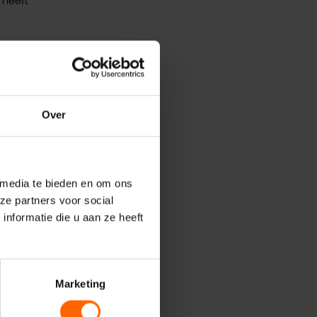
VVD
Over
r, maar
 media te bieden en om ons
ze partners voor social
nformatie die u aan ze heeft
oord-
-keuze
ers-
Marketing