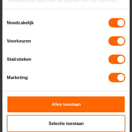
verzameld op basis van uw gebruik van hun services.
Geadresseerde
Toestemmingsselectie
Noodzakelijk
Uw vraag of opmerking
Voorkeuren
Statistieken
Marketing
Alles toestaan
Verzenden
Selectie toestaan