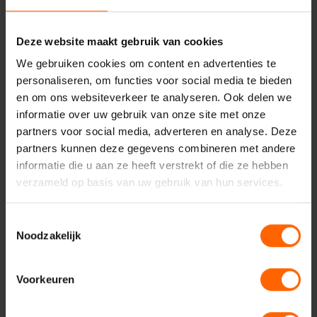
nemen. Alleen door daadkrachtige maatregelen en een
actieve aanpak van overlast en criminaliteit kunnen we
Deze website maakt gebruik van cookies
ervoor zorgen dat de inwoners van Dukenburg weer veilig
en met vertrouwen kunnen wonen en leven in hun eigen
We gebruiken cookies om content en advertenties te
buurt.
personaliseren, om functies voor social media te bieden
en om ons websiteverkeer te analyseren. Ook delen we
informatie over uw gebruik van onze site met onze
partners voor social media, adverteren en analyse. Deze
Algemeen
Niek Kraut
Malvert
Veiligheid
partners kunnen deze gegevens combineren met andere
informatie die u aan ze heeft verstrekt of die ze hebben
Nieuws
Nijmegen Dukenburg
verzameld op basis van uw gebruik van hun services.
Toestemmingsselectie
Noodzakelijk
Voorkeuren