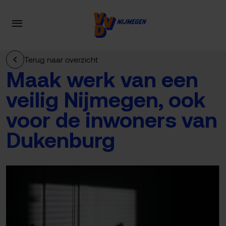
Terug naar overzicht
Maak werk van een
veilig Nijmegen, ook
voor de inwoners van
Dukenburg