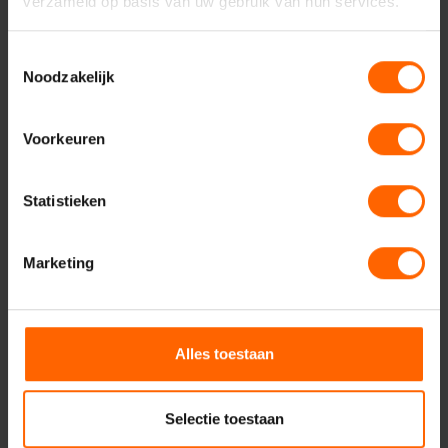
verzameld op basis van uw gebruik van hun services.
Geadresseerde
Toestemmingsselectie
Noodzakelijk
Uw vraag of opmerking
Voorkeuren
Statistieken
Marketing
Alles toestaan
Verzenden
Selectie toestaan