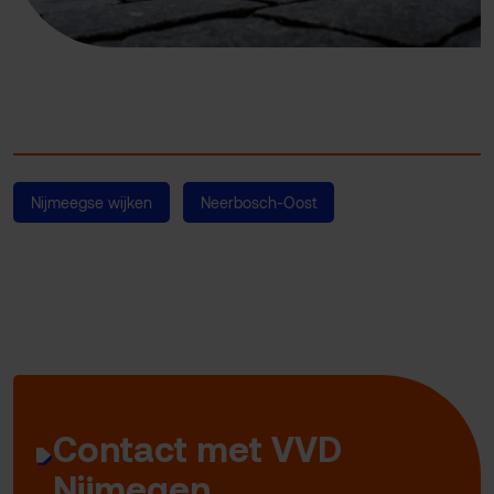
Nijmeegse wijken
Neerbosch-Oost
Contact met VVD
Nijmegen