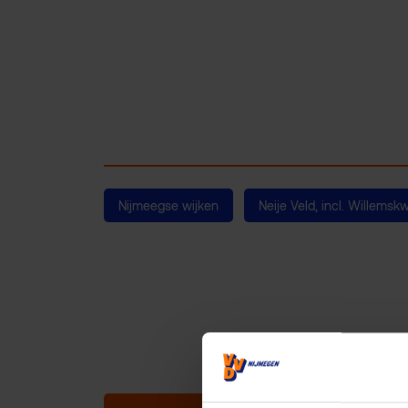
Nijmeegse wijken
Neije Veld, incl. Willemskw