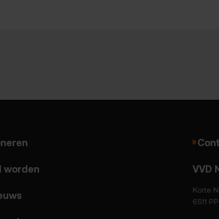
neren
Cont
d worden
VVD 
Korte N
euws
6511 P