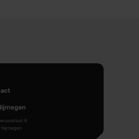
act
Nijmegen
ieuwstraat 6
P Nijmegen