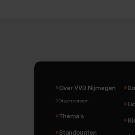
Over VVD Nijmegen
Do
Onze mensen
Li
Thema's
Ni
Standpunten