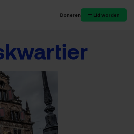
Doneren
Lid worden
mskwartier