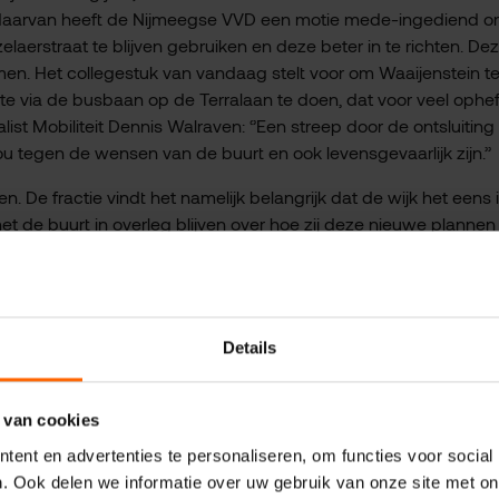
is daarvan heeft de Nijmeegse VVD een motie mede-ingediend 
elaerstraat te blijven gebruiken en deze beter in te richten. De
n. Het collegestuk van vandaag stelt voor om Waaijenstein t
it te via de busbaan op de Terralaan te doen, dat voor veel ophef
alist Mobiliteit Dennis Walraven: ‘’Een streep door de ontsluiting
 tegen de wensen van de buurt en ook levensgevaarlijk zijn.’’
n. De fractie vindt het namelijk belangrijk dat de wijk het eens 
et de buurt in overleg blijven over hoe zij deze nieuwe plannen 
en motie is aangenomen motie. Wordt vervolgd dus!’’
Details
nnis Walraven
Nijmegen
Bereikbaarheid & parkeren
 van cookies
ent en advertenties te personaliseren, om functies voor social
. Ook delen we informatie over uw gebruik van onze site met on