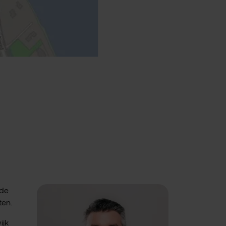
 de
ten.
ijk