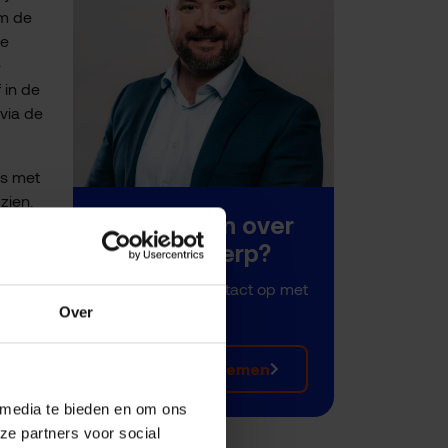
om de
ze
e
 in de
 via de
is met
zien.
Meer weten over
dit onderwerp?
Neem dan nu contact op met
Over
Dennis Walraven.
Contact opnemen
 media te bieden en om ons
ze partners voor social