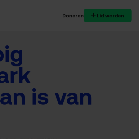
Doneren
Lid worden
pig
ark
an is van