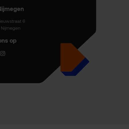
Nijmegen
ieuwstraat 6
P Nijmegen
ons op