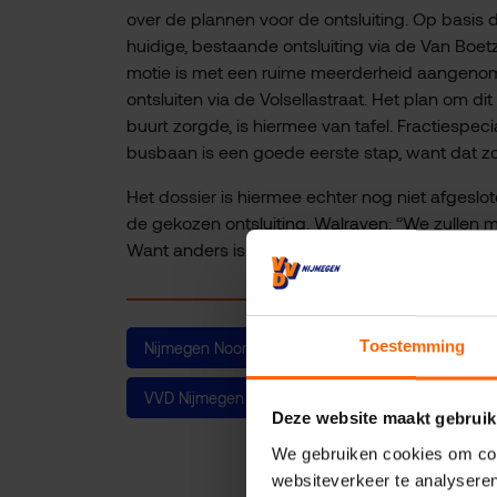
over de plannen voor de ontsluiting. Op bas
huidige, bestaande ontsluiting via de Van Boetz
motie is met een ruime meerderheid aangenome
ontsluiten via de Volsellastraat. Het plan om d
buurt zorgde, is hiermee van tafel. Fractiespeci
busbaan is een goede eerste stap, want dat zou
Het dossier is hiermee echter nog niet afgeslote
de gekozen ontsluiting. Walraven: ‘’We zullen m
Want anders is het wat ons betreft: aangenom
Toestemming
Nijmegen Noord
Nijmeegse wijken
De
VVD Nijmegen
Nieuws
Deze website maakt gebruik
We gebruiken cookies om cont
websiteverkeer te analyseren