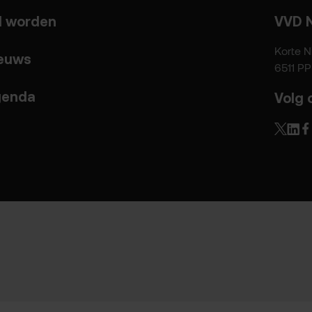
d worden
VVD 
Korte N
euws
6511 P
enda
Volg 