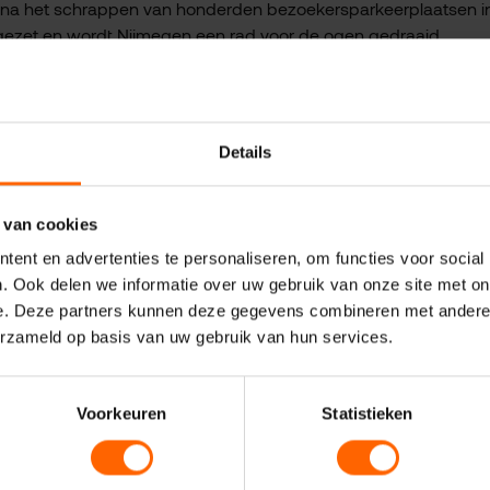
r; na het schrappen van honderden bezoekersparkeerplaatsen i
gezet en wordt Nijmegen een rad voor de ogen gedraaid.
ken” zeggen Groen Links, de Stadspartij en D66 opnieuw. “Du
 natuurlijk want als je eenmaal een visie vaststelt krijgen we
 “ja, maar u heeft de visie al vast gesteld”.
Details
 is voorkomen beter dan genezen en dus moet deze afknijp inst
e. De Nijmeegse VVD wil dat Nijmegen bereikbaar is voor alle v
 van cookies
toel, de bakfiets, de scooter, de auto of het OV is.
ent en advertenties te personaliseren, om functies voor social
. Ook delen we informatie over uw gebruik van onze site met on
e. Deze partners kunnen deze gegevens combineren met andere i
id van de commissie grote Binnenstedelijke projecten
erzameld op basis van uw gebruik van hun services.
 voor mobiliteit
Voorkeuren
Statistieken
Sanne Buursink - de Graaf
Nieuws