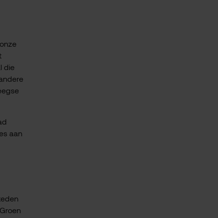
 onze
t
l die
 andere
meegse
tad
ies aan
steden
 Groen