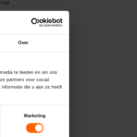
n het
s geen
Over
eek wat
ormen
 media te bieden en om ons
ze partners voor social
nformatie die u aan ze heeft
Marketing