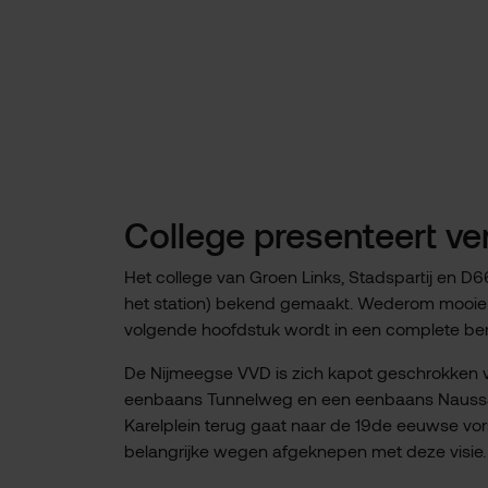
College presenteert ver
Het college van Groen Links, Stadspartij en D6
het station) bekend gemaakt. Wederom mooie pla
volgende hoofdstuk wordt in een complete ber
De Nijmeegse VVD is zich kapot geschrokken van
eenbaans Tunnelweg en een eenbaans Naussausi
Karelplein terug gaat naar de 19de eeuwse vo
belangrijke wegen afgeknepen met deze visie.