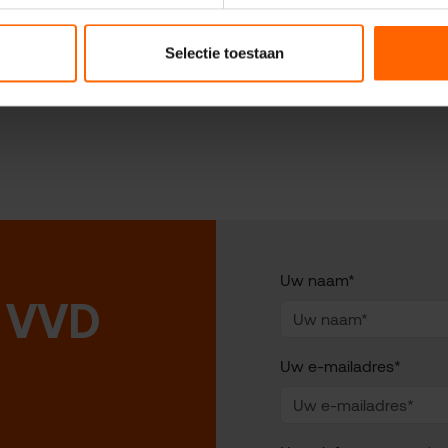
Selectie toestaan
Uw naam*
 VVD
Uw e-mailadres*