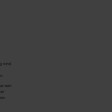
ng rond
n.
aar een
zer
den