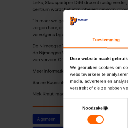
Links, Stadspartij en D66 droomt rustig verde
centrum wordt het afknijpbeleid gewoon door
“Ja maar we gaan het eerst allemaal onderzoe
zorgen hoor, er is echt niks aan de hand”. Onzin
vervolgens bij elke volgende beslissing te horen;
Toestemming
De Nijmeegse VVD trapt hier niet in. Ook hier
de Nijmeegse VVD betreft helemaal uit de visi
Deze website maakt gebruik
van vervoer. Of dat nu je benen, de fiets, je rols
We gebruiken cookies om cont
Meer informatie
websiteverkeer te analyseren
media, adverteren en analys
Sanne Buursink-de Graaf, raadslid VVD en oa l
verstrekt of die ze hebben v
Niek Kraut, raadlid VVD en o.a. verantwoordelijk
Toestemmingsselectie
Noodzakelijk
Algemeen
Binnenstad
Niek Kraut