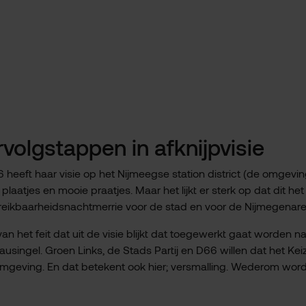
volgstappen in afknijpvisie
6 heeft haar visie op het Nijmeegse station district (de omgevi
atjes en mooie praatjes. Maar het lijkt er sterk op dat dit het
eikbaarheidsnachtmerrie voor de stad en voor de Nijmegenare
 het feit dat uit de visie blijkt dat toegewerkt gaat worden n
ngel. Groen Links, de Stads Partij en D66 willen dat het Kei
rmgeving. En dat betekent ook hier; versmalling. Wederom wor