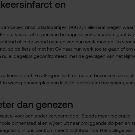
erkeersinfarct en
e van Groen Links, Stadspartij en D66 zijn allemaal wegen waar
. En dat verder afknijpen van belangrijke verkeersaders gaat wa
ochtend of in de avond naar en van hun werk moeten. En voor a
d, op de fiets of met het OV naar hun werk toe te gaan of om
den nu al dagelijks geconfronteerd met de gevolgen van het Nij
n verkeersinfarct. En afknijpen leidt er toe dat bezoekers onze s
e weinig parkeerplaatsen leidt tot verlies aan bezoekers, verl
eter dan genezen
kiest al voor een ander vervoermiddel. Steeds meer regionale
ooie binnenstad al en wijken uit naar omliggende dorpen en 
leegstand in ons centrum neemt zichtbaar toe. Het college van