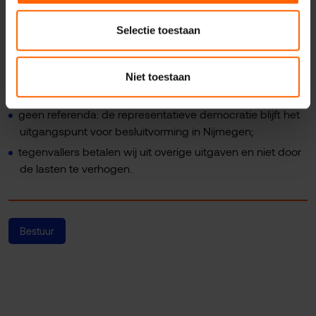
gecompenseerd door een evenredige verlaging van de
OZB voor niet-woningen;
Selectie toestaan
duidelijke en zorgvuldige bestuurlijke verhoudingen:
gemeenteraad houdt toezicht op het college en
vertrouwt op zorgvuldige toepassing van bevoegdheden
Niet toestaan
door de burgemeester;
geen referenda: de representatieve democratie blijft het
uitgangspunt voor besluitvorming in Nijmegen;
tegenvallers betalen wij uit overige uitgaven en niet door
de lasten te verhogen.
Bestuur