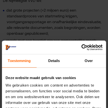
De Nijmeegse VVD wil:
dat grote projecten (>2 miljoen euro) een
standaardproces van startmeting krijgen,
voortgangsrapportage en onafhankelijke eindevaluatie,
alle relevante documenten, zoals begrotingen, worden
openbaar gepubliceerd;
regels met een looptijd: nieuwe gemeentelijke regels
krijgen een horizonbepaling en worden periodiek
geëvalueerd op effectiviteit en actualiteit;
inspraak borgen: politieke avonden blijven de primaire
Toestemming
Details
Over
plek voor participatie, aangevuld met andere vormen van
inspraak. Daarbij is het uitgangspunt dat inwoners
voorafgaand aan besluiten hun stem kunnen laten horen;
Deze website maakt gebruik van cookies
participatie vindt dus niet achteraf plaats.
We gebruiken cookies om content en advertenties te
personaliseren, om functies voor social media te bieden
en om ons websiteverkeer te analyseren. Ook delen we
Betalen wat het kost en ruimte voor initiatief
informatie over uw gebruik van onze site met onze