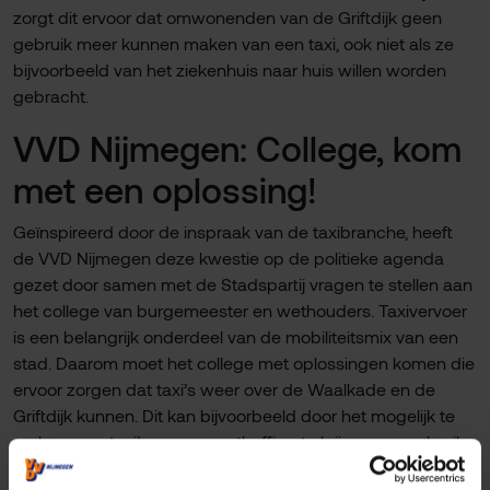
zorgt dit ervoor dat omwonenden van de Griftdijk geen
gebruik meer kunnen maken van een taxi, ook niet als ze
bijvoorbeeld van het ziekenhuis naar huis willen worden
gebracht.
VVD Nijmegen: College, kom
met een oplossing!
Geïnspireerd door de inspraak van de taxibranche, heeft
de VVD Nijmegen deze kwestie op de politieke agenda
gezet door samen met de Stadspartij vragen te stellen aan
het college van burgemeester en wethouders. Taxivervoer
is een belangrijk onderdeel van de mobiliteitsmix van een
stad. Daarom moet het college met oplossingen komen die
ervoor zorgen dat taxi’s weer over de Waalkade en de
Griftdijk kunnen. Dit kan bijvoorbeeld door het mogelijk te
maken voor taxi’s om een ontheffing te krijgen om gebruik
te maken van de Waalkade en de Griftdijk, zoals ze dat nu