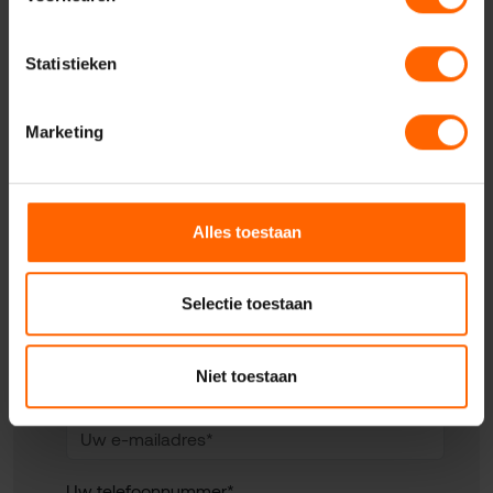
Statistieken
Contact met VVD
Marketing
Nijmegen
Alles toestaan
Uw naam*
Selectie toestaan
Niet toestaan
Uw e-mailadres*
Uw telefoonnummer*