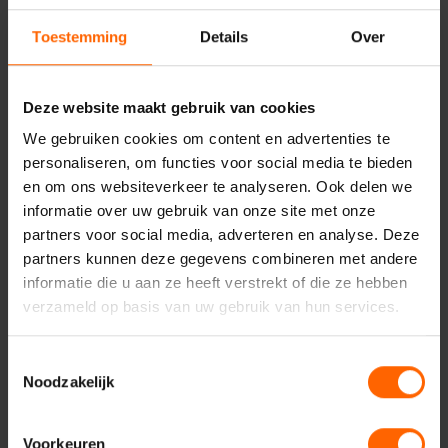
bijvoorbeeld ook krijgen voor het rijden over de busbaan bij
het station of voor het oppikken van een klant in het
Toestemming
Details
Over
centrum.
De problemen waar de taxichauffeurs nu tegenaan lopen,
Deze website maakt gebruik van cookies
onderstreept het belang van een samenhangend
mobiliteitsbeleid van de gemeente Nijmegen, dat rekening
We gebruiken cookies om content en advertenties te
houdt met de diverse behoeften van alle stadsbewoners
personaliseren, om functies voor social media te bieden
en bezoekers. Iets waar de Nijmeegse VVD zich dagelijks
en om ons websiteverkeer te analyseren. Ook delen we
keihard voor inzet.
informatie over uw gebruik van onze site met onze
partners voor social media, adverteren en analyse. Deze
partners kunnen deze gegevens combineren met andere
informatie die u aan ze heeft verstrekt of die ze hebben
Algemeen
Niek Kraut
Nijmegen Centrum
verzameld op basis van uw gebruik van hun services.
Nieuws
Toestemmingsselectie
Noodzakelijk
Voorkeuren