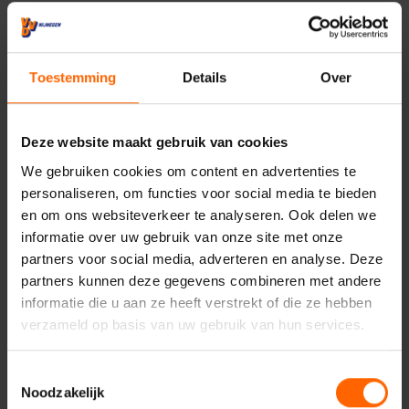
Toestemming
Details
Over
Deze website maakt gebruik van cookies
We gebruiken cookies om content en advertenties te
personaliseren, om functies voor social media te bieden
en om ons websiteverkeer te analyseren. Ook delen we
informatie over uw gebruik van onze site met onze
partners voor social media, adverteren en analyse. Deze
partners kunnen deze gegevens combineren met andere
Meer weten over dit
informatie die u aan ze heeft verstrekt of die ze hebben
verzameld op basis van uw gebruik van hun services.
onderwerp?
Neem dan nu contact op met Niek van Heuvelen.
Toestemmingsselectie
Noodzakelijk