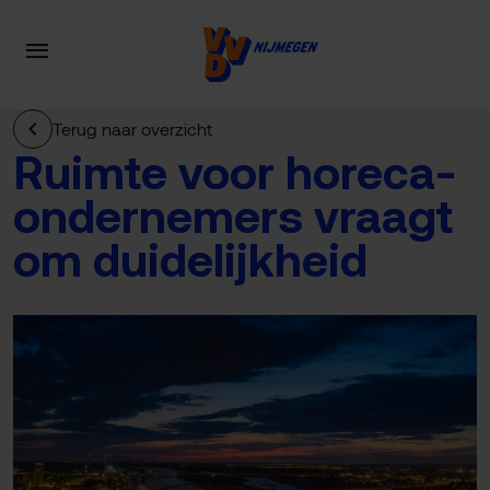
Terug naar overzicht
Ruimte voor horeca-
ondernemers vraagt
om duidelijkheid