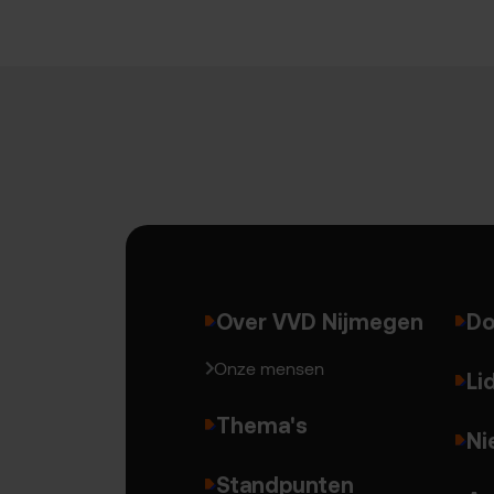
Over VVD Nijmegen
Do
Onze mensen
Li
Thema's
Ni
Standpunten