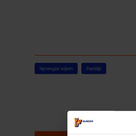
Nijmeegse wijken
Staddijk