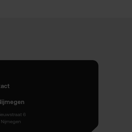
act
Nijmegen
ieuwstraat 6
P Nijmegen