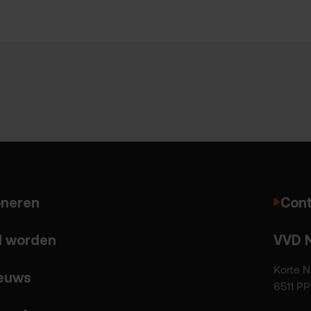
neren
Cont
d worden
VVD 
Korte N
euws
6511 P